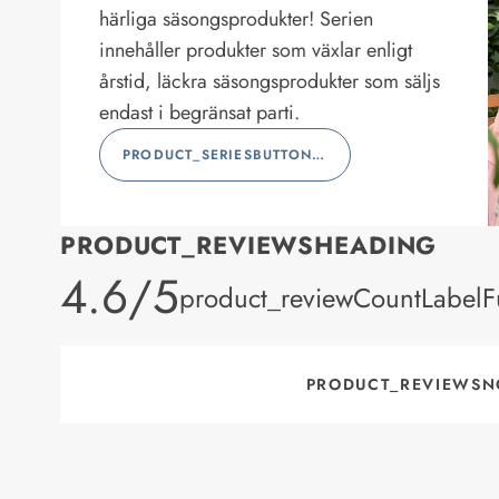
härliga säsongsprodukter! Serien
innehåller produkter som växlar enligt
årstid, läckra säsongsprodukter som säljs
endast i begränsat parti.
PRODUCT_SERIESBUTTONLABEL
PRODUCT_REVIEWSHEADING
product_rating
4.6/5
product_reviewCountLabelFu
PRODUCT_REVIEWSN