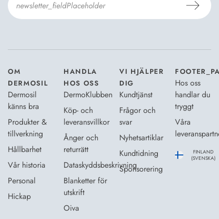
Jag godkänner Dermosils
Köp- och leveransvillkor
och
Dataskyddsbeskrivning
.
*
OM
HANDLA
VI HJÄLPER
FOOTER_P
Hos oss
DERMOSIL
HOS OSS
DIG
Dermosil
DermoKlubben
Kundtjänst
handlar du
känns bra
tryggt
Köp- och
Frågor och
Produkter &
leveransvillkor
svar
Våra
tillverkning
leveranspartn
Ånger och
Nyhetsartiklar
Hållbarhet
returrätt
Kundtidning
FINLAND
(SVENSKA)
Vår historia
Dataskyddsbeskrivning
Sponsorering
Personal
Blanketter för
utskrift
Hickap
Oiva