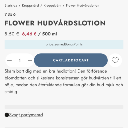
/
/
/
Startsida
Kroppsvård
Kroppskräm
Flower Hudvårdslotion
7356
FLOWER HUDVÅRDSLOTION
price_label
8,50 €
6,46 €
/ 500 ml
price_earnedBonusPoints
CART_ADDTOCART
counter_current
Skäm bort dig med en bra hudlotion! Den förförande
blomdoften och silkeslena konsistensen gör hudvården till ett
nöje, medan den återfuktande formulan gör din hud mjuk och
smidig.
Svagt parfymerad