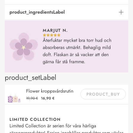
product_ingredientsLabel
MARJUT N.
Återfuktar mycket bra torr hud och
absorberas utmärkt. Behaglig mild
doft. Flaskan är så vacker att den
gärna får stå framme.
product_setLabel
Flower kroppsvårdsrutin
PRODUCT_BUY
19,90 €
16,90 €
LIMITED COLLECTION
Limited Collection är serien för våra härliga
säsongsprodukter! Serien innehåller produkter som växlar