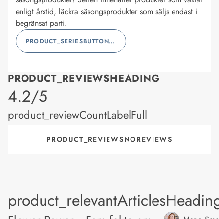
enligt årstid, läckra säsongsprodukter som säljs endast i
begränsat parti.
PRODUCT_SERIESBUTTONLABEL
PRODUCT_REVIEWSHEADING
product_rating
4.2/5
product_reviewCountLabelFull
PRODUCT_REVIEWSNOREVIEWS
product_relevantArticlesHeadin