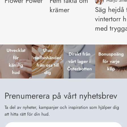
Flower Power
Fem fakta om
Marjo Sme
Säg hejdå t
krämer
vintertorr 
med trygga
Utvecklat
Utan
Direkt från
Bonuspoäng
för
mellanhänder,
vårt lager i
för varje
känslig
från oss till
Österbotten
köp
hud
dig
Prenumerera på vårt nyhetsbrev
Ta del av nyheter, kampanjer och inspiration som hjälper dig
att hitta rätt för din hud.