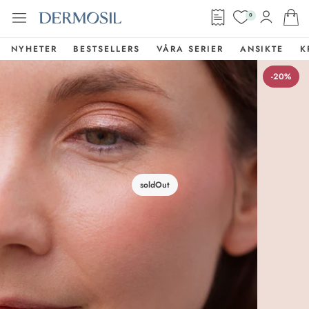
0
NYHETER
BESTSELLERS
VÅRA SERIER
ANSIKTE
K
-20%
soldOut