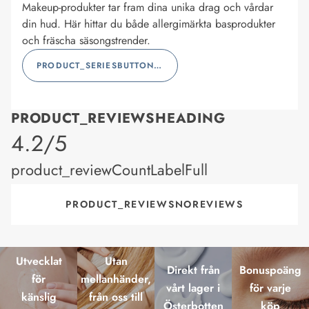
Makeup-produkter tar fram dina unika drag och vårdar
din hud. Här hittar du både allergimärkta basprodukter
och fräscha säsongstrender.
PRODUCT_SERIESBUTTONLABEL
PRODUCT_REVIEWSHEADING
product_rating
4.2/5
product_reviewCountLabelFull
PRODUCT_REVIEWSNOREVIEWS
Utvecklat
Utan
Direkt från
Bonuspoäng
för
mellanhänder,
vårt lager i
för varje
känslig
från oss till
Österbotten
köp