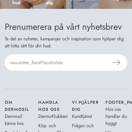
hud
dig
Prenumerera på vårt nyhetsbrev
Ta del av nyheter, kampanjer och inspiration som hjälper dig
att hitta rätt för din hud.
Jag godkänner Dermosils
Köp- och leveransvillkor
och
Dataskyddsbeskrivning
.
*
OM
HANDLA
VI HJÄLPER
FOOTER_P
Hos oss
DERMOSIL
HOS OSS
DIG
Dermosil
DermoKlubben
Kundtjänst
handlar du
känns bra
tryggt
Köp- och
Frågor och