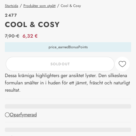
/
/
Startsida
Produkter som utgått
Cool & Cosy
2477
COOL & COSY
price_label
7,90 €
6,32 €
price_earnedBonusPoints
SOLDOUT
Dessa krämiga highlighters ger ansiktet lyster. Den silkeslena
formulan smälter in i huden för ett jämnt, fräscht och naturligt
resultat.
Oparfymerad