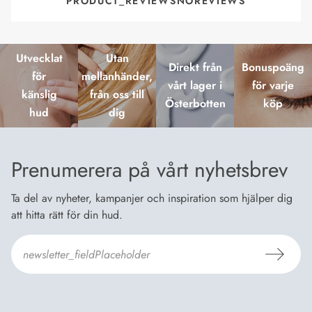
PRODUCT_REVIEWSNOREVIEWS
Utvecklat
Utan
Direkt från
Bonuspoäng
för
mellanhänder,
vårt lager i
för varje
känslig
från oss till
Österbotten
köp
hud
dig
Prenumerera på vårt nyhetsbrev
Ta del av nyheter, kampanjer och inspiration som hjälper dig
att hitta rätt för din hud.
Jag godkänner Dermosils
Köp- och leveransvillkor
och
Dataskyddsbeskrivning
.
*