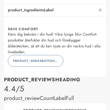
product_ingredientsLabel
SKIN COMFORT
Känn dig bekväm i din hud! Våra lyxiga Skin Comfort-
produkter återfuktar din hud och förebygger
ålderstecken, så att du kan njuta av din vackra hud i alla
livsskeden.
PRODUCT_SERIESBUTTONLABEL
PRODUCT_REVIEWSHEADING
product_rating
4.4/5
product_reviewCountLabelFull