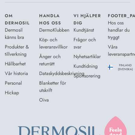
OM
HANDLA
VI HJÄLPER
FOOTER_P
Hos oss
DERMOSIL
HOS OSS
DIG
Dermosil
DermoKlubben
Kundtjänst
handlar du
känns bra
tryggt
Köp- och
Frågor och
Produkter &
leveransvillkor
svar
Våra
tillverkning
leveranspartn
Ånger och
Nyhetsartiklar
Hållbarhet
returrätt
Kundtidning
FINLAND
(SVENSKA)
Vår historia
Dataskyddsbeskrivning
Sponsorering
Personal
Blanketter för
utskrift
Hickap
Oiva