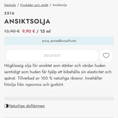
/
/
Startsida
Produkter som utgått
Ansiktsolja
3516
ANSIKTSOLJA
price_label
13,90 €
9,90 €
/ 15 ml
price_earnedBonusPoints
SOLDOUT
Högklassig olja för ansiktet som stärker och vårdar huden
samtidigt som huden får hjälp att bibehålla sin elasticitet och
spänst. Tillverkad av 100 % naturliga råvaror. Innehåller
fröolja från nyponros och gurkört.
Naturliga doftämnen