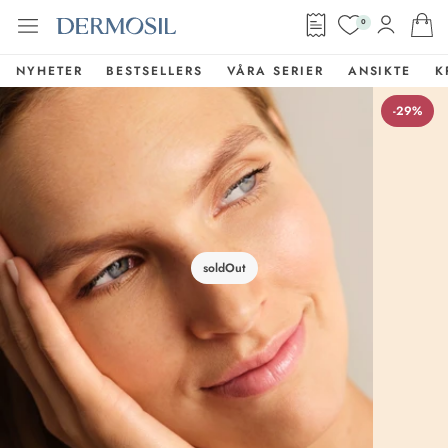
0
NYHETER
BESTSELLERS
VÅRA SERIER
ANSIKTE
K
-29%
soldOut