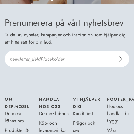
Prenumerera på vårt nyhetsbrev
Ta del av nyheter, kampanjer och inspiration som hjälper dig
att hitta rätt för din hud.
Jag godkänner Dermosils
Köp- och leveransvillkor
och
Dataskyddsbeskrivning
.
*
OM
HANDLA
VI HJÄLPER
FOOTER_P
Hos oss
DERMOSIL
HOS OSS
DIG
Dermosil
DermoKlubben
Kundtjänst
handlar du
känns bra
tryggt
Köp- och
Frågor och
Produkter &
leveransvillkor
svar
Våra