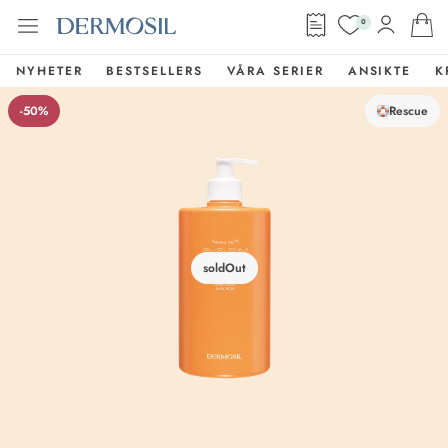
0
NYHETER
BESTSELLERS
VÅRA SERIER
ANSIKTE
K
-50%
Rescue
soldOut