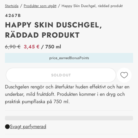
/
/
Startsida
Produkter som utgått
Happy Skin Duschgel, räddad produkt
4267B
HAPPY SKIN DUSCHGEL,
RÄDDAD PRODUKT
price_label
6,90 €
3,45 €
/ 750 ml
price_earnedBonusPoints
SOLDOUT
Duschgelen rengör och återfuktar huden effektivt och har en
underbar, mild fruktdoft. Produkten kommer i en dryg och
praktisk pumpflaska på 750 ml.
Svagt parfymerad