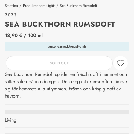
/
/
Startsida
Produkter som utgått
Sea Buckthorn Rumsdoft
7073
SEA BUCKTHORN RUMSDOFT
price_label
18,90 €
/ 100 ml
price_earnedBonusPoints
SOLDOUT
Sea Buckthorn Rumsdoft sprider en fräsch doft i hemmet och
sätter stilen på inredningen. Den eleganta rumsdoften lämpar
sig för hemmets alla utrymmen. Fräsch och krispig doft av
havtorn.
Living