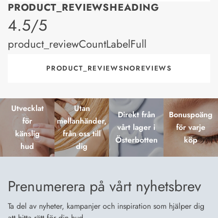
PRODUCT_REVIEWSHEADING
product_rating
4.5/5
product_reviewCountLabelFull
PRODUCT_REVIEWSNOREVIEWS
Utvecklat
Utan
Direkt från
Bonuspoäng
för
mellanhänder,
vårt lager i
för varje
känslig
från oss till
Österbotten
köp
hud
dig
Prenumerera på vårt nyhetsbrev
Ta del av nyheter, kampanjer och inspiration som hjälper dig
att hitta rätt för din hud.