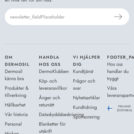
Jag godkänner Dermosils
Köp- och leveransvillkor
och
Dataskyddsbeskrivning
.
*
OM
HANDLA
VI HJÄLPER
FOOTER_P
Hos oss
DERMOSIL
HOS OSS
DIG
Dermosil
DermoKlubben
Kundtjänst
handlar du
känns bra
tryggt
Köp- och
Frågor och
Produkter &
leveransvillkor
svar
Våra
tillverkning
leveranspartn
Ånger och
Nyhetsartiklar
Hållbarhet
returrätt
Kundtidning
FINLAND
(SVENSKA)
Vår historia
Dataskyddsbeskrivning
Sponsorering
Personal
Blanketter för
utskrift
Hickap