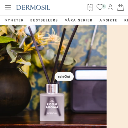
0
NYHETER
BESTSELLERS
VÅRA SERIER
ANSIKTE
K
soldOut