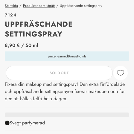
/
/
Startsida
Produkter som utgått
Uppfräschande settingspray
7124
UPPFRÄSCHANDE
SETTINGSPRAY
price_label
8,90 €
/ 50 ml
price_earnedBonusPoints
SOLDOUT
Fixera din makeup med settingspray! Den extra finfördelade
och uppfräschande settingsprayen fixerar makeupen och får
den att hållas felfri hela dagen.
Svagt parfymerad