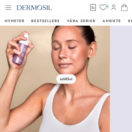
0
NYHETER
BESTSELLERS
VÅRA SERIER
ANSIKTE
K
soldOut