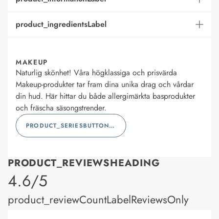
product_ingredientsLabel
MAKEUP
Naturlig skönhet! Våra högklassiga och prisvärda
Makeup-produkter tar fram dina unika drag och vårdar
din hud. Här hittar du både allergimärkta basprodukter
och fräscha säsongstrender.
PRODUCT_SERIESBUTTONLABEL
PRODUCT_REVIEWSHEADING
product_rating
4.6/5
product_reviewCountLabelReviewsOnly