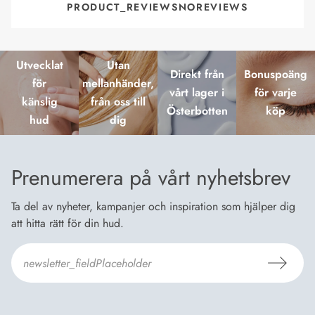
PRODUCT_REVIEWSNOREVIEWS
Utvecklat
Utan
Direkt från
Bonuspoäng
för
mellanhänder,
vårt lager i
för varje
känslig
från oss till
Österbotten
köp
hud
dig
Prenumerera på vårt nyhetsbrev
Ta del av nyheter, kampanjer och inspiration som hjälper dig
att hitta rätt för din hud.
Jag godkänner Dermosils
Köp- och leveransvillkor
och
Dataskyddsbeskrivning
.
*