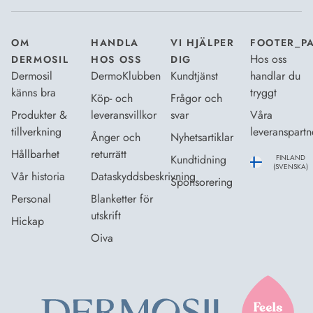
OM
HANDLA
VI HJÄLPER
FOOTER_P
Hos oss
DERMOSIL
HOS OSS
DIG
Dermosil
DermoKlubben
Kundtjänst
handlar du
känns bra
tryggt
Köp- och
Frågor och
Produkter &
leveransvillkor
svar
Våra
tillverkning
leveranspartn
Ånger och
Nyhetsartiklar
Hållbarhet
returrätt
Kundtidning
FINLAND
(SVENSKA)
Vår historia
Dataskyddsbeskrivning
Sponsorering
Personal
Blanketter för
utskrift
Hickap
Oiva