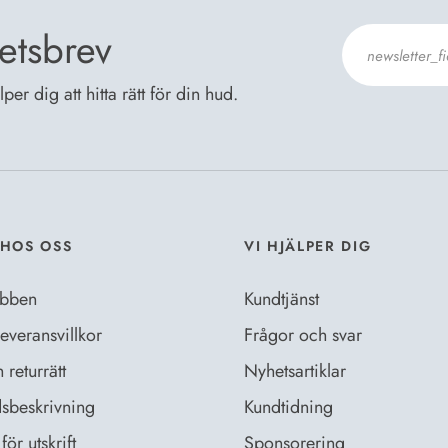
etsbrev
er dig att hitta rätt för din hud.
Jag godkänn
Dataskyddsb
HOS OSS
VI HJÄLPER DIG
bben
Kundtjänst
everansvillkor
Frågor och svar
returrätt
Nyhetsartiklar
sbeskrivning
Kundtidning
för utskrift
Sponsorering