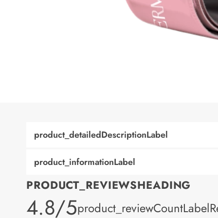
product_detailedDescriptionLabel
product_informationLabel
PRODUCT_REVIEWSHEADING
product_rating
4.8/5
product_reviewCountLabelR