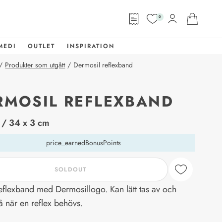
0
MEDI
OUTLET
INSPIRATION
/
Produkter som utgått
/
Dermosil reflexband
RMOSIL REFLEXBAND
abel
/ 34 x 3 cm
price_earnedBonusPoints
SOLDOUT
eflexband med Dermosillogo. Kan lätt tas av och
på när en reflex behövs.