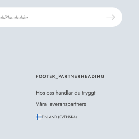
er Dermosils
Köp- och leveransvillkor
och
eskrivning
.
*
FOOTER_PARTNERHEADING
Hos oss handlar du tryggt
Våra leveranspartners
FINLAND (SVENSKA)