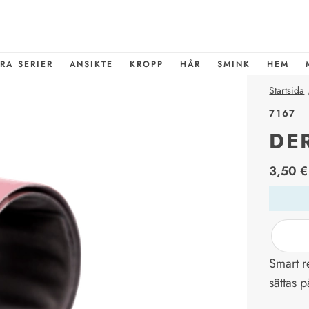
RA SERIER
ANSIKTE
KROPP
HÅR
SMINK
HEM
Startsida
7167
DE
price_l
3,50 €
Smart r
sättas 