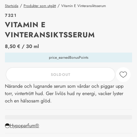
/
/
Startsida
Produkter som utgått
Vitamin E Vinteransiktsserum
7321
VITAMIN E
VINTERANSIKTSSERUM
price_label
8,50 €
/ 30 ml
price_earnedBonusPoints
SOLDOUT
Närande och lugnande serum som vårdar och piggar upp
torr, vintertrött hud. Ger livlös hud ny energi, vacker lyster
och en hälsosam glöd.
Hypoparfum®