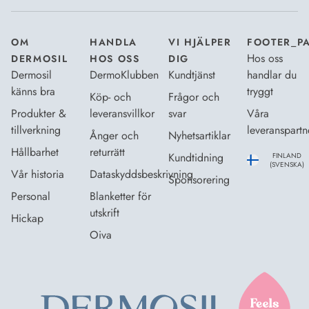
OM
HANDLA
VI HJÄLPER
FOOTER_P
Hos oss
DERMOSIL
HOS OSS
DIG
Dermosil
DermoKlubben
Kundtjänst
handlar du
känns bra
tryggt
Köp- och
Frågor och
Produkter &
leveransvillkor
svar
Våra
tillverkning
leveranspartn
Ånger och
Nyhetsartiklar
Hållbarhet
returrätt
Kundtidning
FINLAND
(SVENSKA)
Vår historia
Dataskyddsbeskrivning
Sponsorering
Personal
Blanketter för
utskrift
Hickap
Oiva