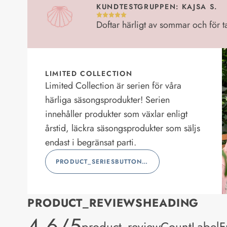
KUNDTESTGRUPPEN: KAJSA S.
Doftar härligt av sommar och för ta
LIMITED COLLECTION
Limited Collection är serien för våra
härliga säsongsprodukter! Serien
innehåller produkter som växlar enligt
årstid, läckra säsongsprodukter som säljs
endast i begränsat parti.
PRODUCT_SERIESBUTTONLABEL
PRODUCT_REVIEWSHEADING
product_rating
4.6/5
product_reviewCountLabelFu