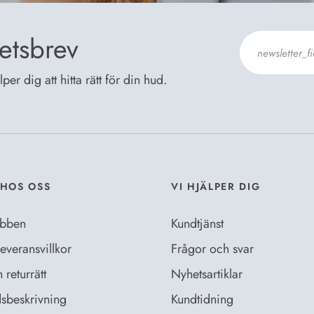
etsbrev
er dig att hitta rätt för din hud.
Jag godkänn
Dataskyddsb
HOS OSS
VI HJÄLPER DIG
bben
Kundtjänst
everansvillkor
Frågor och svar
returrätt
Nyhetsartiklar
sbeskrivning
Kundtidning