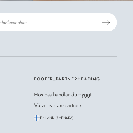
er Dermosils
Köp- och leveransvillkor
och
eskrivning
.
*
FOOTER_PARTNERHEADING
Hos oss handlar du tryggt
Våra leveranspartners
FINLAND (SVENSKA)