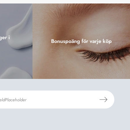
ger i
Bonuspoäng för varje köp
er Dermosils
Köp- och leveransvillkor
och
eskrivning
.
*