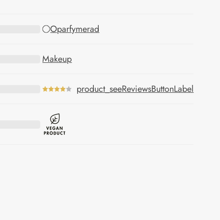
Oparfymerad
Makeup
product_seeReviewsButtonLabel