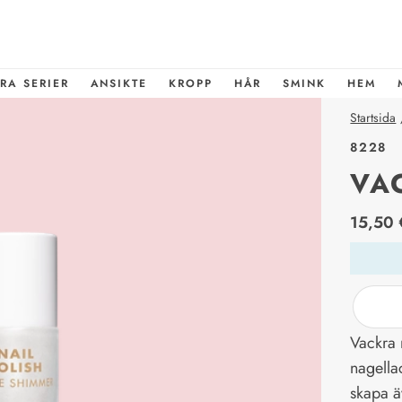
RA SERIER
ANSIKTE
KROPP
HÅR
SMINK
HEM
Startsida
8228
VA
price_l
15,50 
Vackra n
nagella
skapa ä