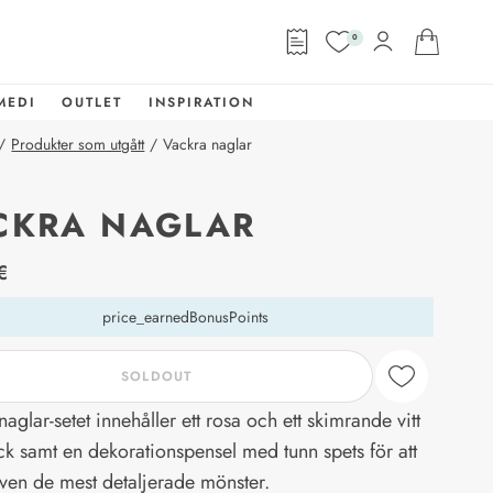
0
MEDI
OUTLET
INSPIRATION
/
Produkter som utgått
/
Vackra naglar
CKRA NAGLAR
abel
€
price_earnedBonusPoints
SOLDOUT
aglar-setet innehåller ett rosa och ett skimrande vitt
ck samt en dekorationspensel med tunn spets för att
ven de mest detaljerade mönster.