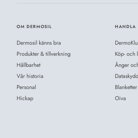
OM DERMOSIL
HANDLA 
Dermosil känns bra
DermoKlu
Produkter & tillverkning
Köp- och l
Hållbarhet
Ånger och 
Vår historia
Dataskydd
Personal
Blanketter 
Hickap
Oiva