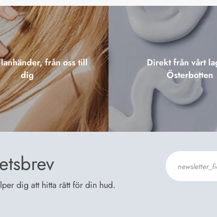
lanhänder, från oss till
Direkt från vårt la
dig
Österbotten
etsbrev
er dig att hitta rätt för din hud.
Jag godkänn
Dataskyddsb