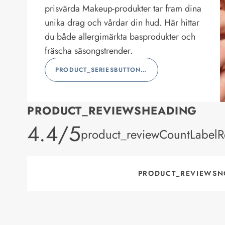
prisvärda Makeup-produkter tar fram dina
unika drag och vårdar din hud. Här hittar
du både allergimärkta basprodukter och
fräscha säsongstrender.
PRODUCT_SERIESBUTTONLABEL
PRODUCT_REVIEWSHEADING
product_rating
4.4/5
product_reviewCountLabelR
PRODUCT_REVIEWSN