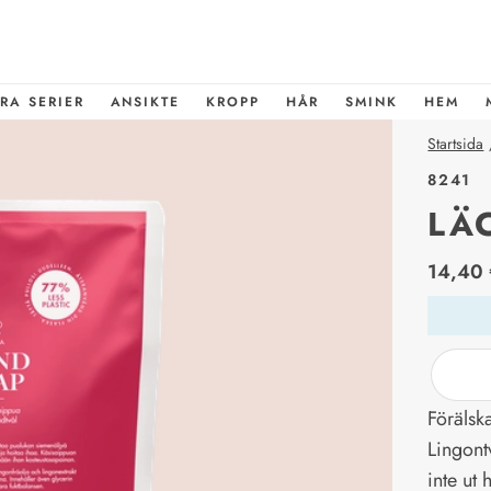
RA SERIER
ANSIKTE
KROPP
HÅR
SMINK
HEM
Startsida
8241
LÄ
price_l
14,40 
Förälsk
Lingont
inte ut 