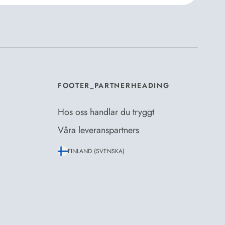
er Dermosils
Köp- och leveransvillkor
och
eskrivning
.
*
FOOTER_PARTNERHEADING
Hos oss handlar du tryggt
Våra leveranspartners
FINLAND (SVENSKA)