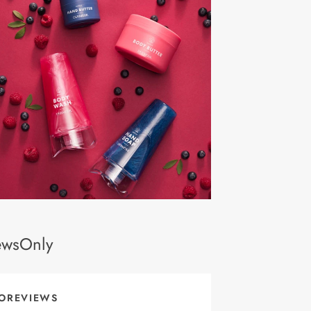
ewsOnly
OREVIEWS