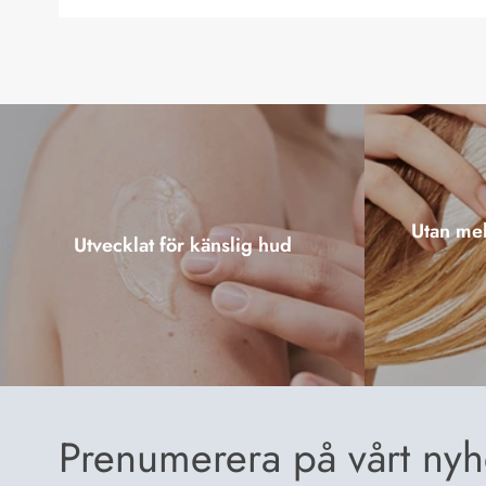
Utan mel
Utvecklat för känslig hud
Prenumerera på vårt nyh