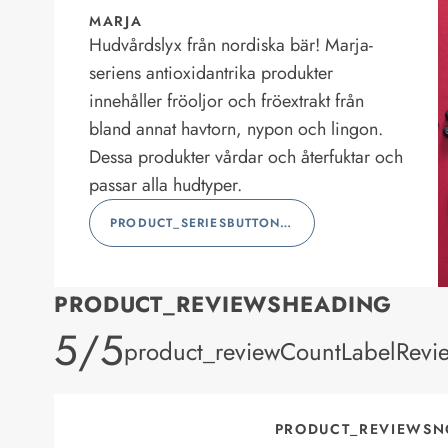
MARJA
Hudvårdslyx från nordiska bär! Marja-
seriens antioxidantrika produkter
innehåller fröoljor och fröextrakt från
bland annat havtorn, nypon och lingon.
Dessa produkter vårdar och återfuktar och
passar alla hudtyper.
PRODUCT_SERIESBUTTONLABEL
PRODUCT_REVIEWSHEADING
product_rating
5/5
product_reviewCountLabelRevi
PRODUCT_REVIEWSN