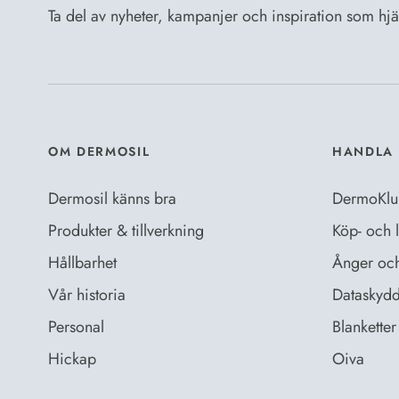
Ta del av nyheter, kampanjer och inspiration som hjälp
OM DERMOSIL
HANDLA 
Dermosil känns bra
DermoKlu
Produkter & tillverkning
Köp- och l
Hållbarhet
Ånger och 
Vår historia
Dataskydd
Personal
Blanketter 
Hickap
Oiva