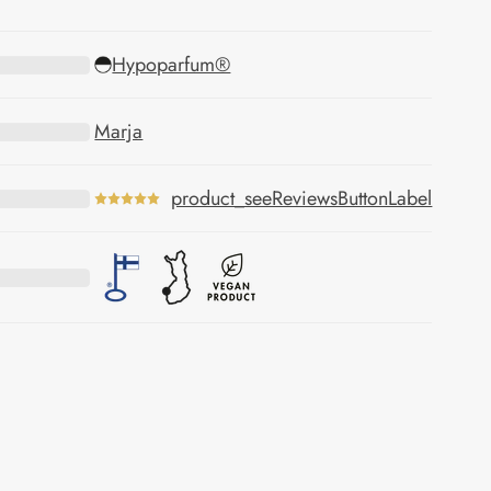
Hypoparfum®
Marja
product_seeReviewsButtonLabel