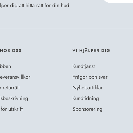
er dig att hitta rätt för din hud.
Jag godkänn
Dataskyddsb
HOS OSS
VI HJÄLPER DIG
bben
Kundtjänst
everansvillkor
Frågor och svar
returrätt
Nyhetsartiklar
sbeskrivning
Kundtidning
för utskrift
Sponsorering