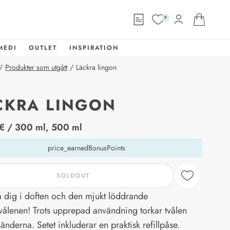
0
MEDI
OUTLET
INSPIRATION
/
Produkter som utgått
/
Läckra lingon
CKRA LINGON
abel
€
/ 300 ml, 500 ml
price_earnedBonusPoints
SOLDOUT
a dig i doften och den mjukt löddrande
vålenen! Trots upprepad användning torkar tvålen
händerna. Setet inkluderar en praktisk refillpåse.