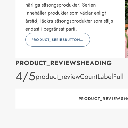
härliga säsongsprodukter! Serien
innehåller produkter som växlar enligt
årstid, läckra säsongsprodukter som säljs
endast i begränsat parti.
PRODUCT_SERIESBUTTONLABEL
PRODUCT_REVIEWSHEADING
product_rating
4/5
product_reviewCountLabelFull
PRODUCT_REVIEWSN