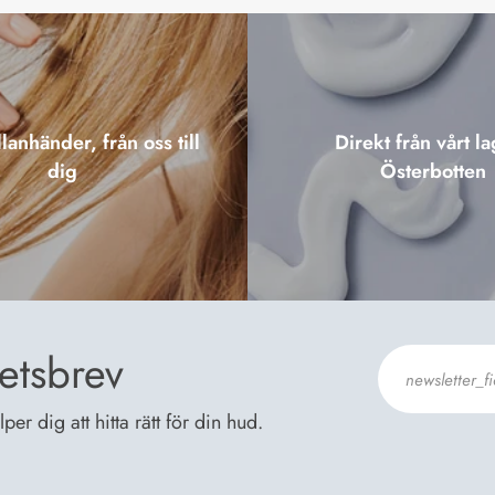
lanhänder, från oss till
Direkt från vårt la
dig
Österbotten
etsbrev
er dig att hitta rätt för din hud.
Jag godkänn
Dataskyddsb