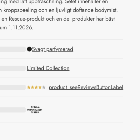
ring med lätt uppfräschning. Setet innehåller en
 kroppspeeling och en ljuvligt doftande bodymist.
r en Rescue-produkt och en del produkter har bäst
tum 1.11.2026.
Svagt parfymerad
Limited Collection
product_seeReviewsButtonLabel