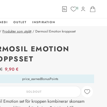
0
MEDI
OUTLET
INSPIRATION
/
Produkter som utgått
/
Dermosil Emotion kroppsset
RMOSIL EMOTION
OPPSSET
abel
 €
9,90 €
price_earnedBonusPoints
SOLDOUT
l Emotion set för kroppen kombinerar skonsam