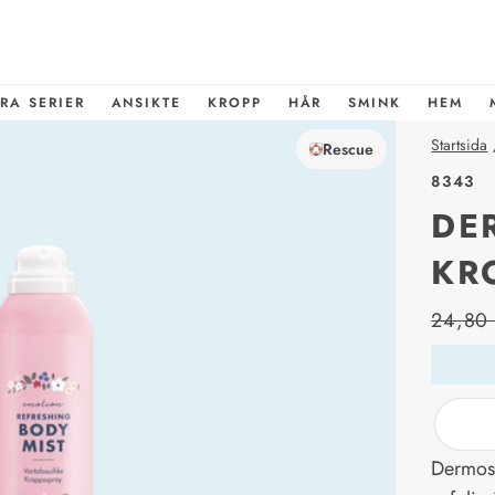
RA SERIER
ANSIKTE
KROPP
HÅR
SMINK
HEM
Startsida
Rescue
8343
DE
KR
price_l
24,80
Dermosi