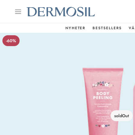
NYHETER
BESTSELLERS
VÅ
-60%
soldOut