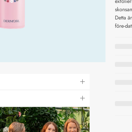
exfolie
skonsam
Detta ä
före-da