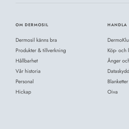
OM DERMOSIL
HANDLA 
Dermosil känns bra
DermoKlu
Produkter & tillverkning
Köp- och l
Hållbarhet
Ånger och 
Vår historia
Dataskydd
Personal
Blanketter 
Hickap
Oiva