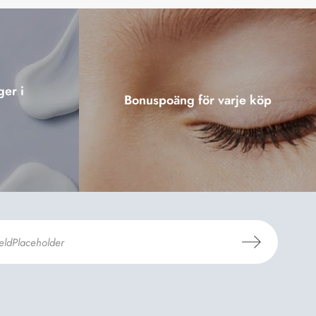
ger i
Bonuspoäng för varje köp
er Dermosils
Köp- och leveransvillkor
och
eskrivning
.
*