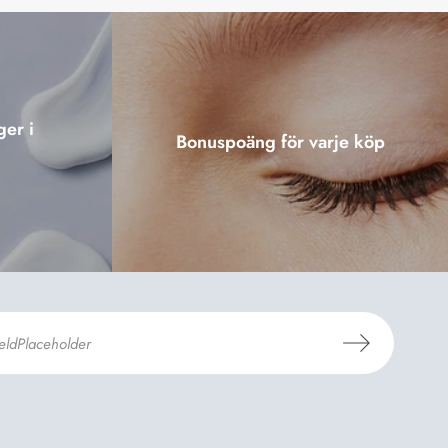
ger i
Bonuspoäng för varje köp
er Dermosils
Köp- och leveransvillkor
och
eskrivning
.
*