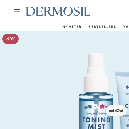
NYHETER
BESTSELLERS
VÅ
-60%
soldOut