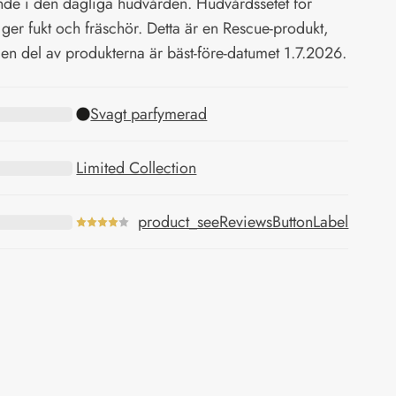
de i den dagliga hudvården. Hudvårdssetet för
t ger fukt och fräschör. Detta är en Rescue‑produkt,
 en del av produkterna är bäst‑före‑datumet 1.7.2026.
Svagt parfymerad
Limited Collection
product_seeReviewsButtonLabel