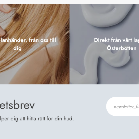
lanhänder, från oss till
Direkt från vårt la
dig
Österbotten
etsbrev
er dig att hitta rätt för din hud.
Jag godkänn
Dataskyddsb