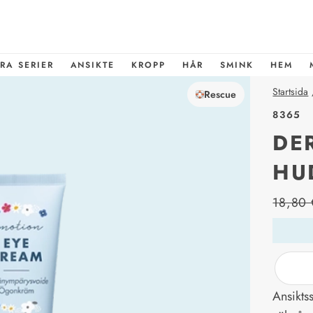
RA SERIER
ANSIKTE
KROPP
HÅR
SMINK
HEM
Startsida
Rescue
8365
DE
HU
price_l
18,80 
Ansikts