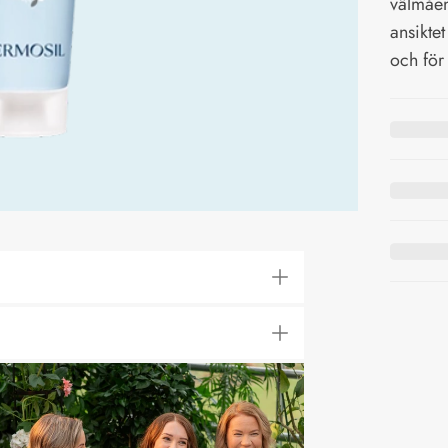
välmåen
ansikte
och för