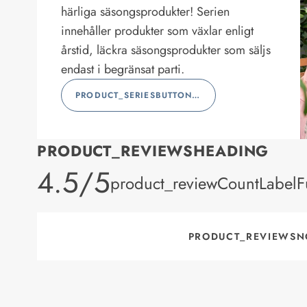
härliga säsongsprodukter! Serien
innehåller produkter som växlar enligt
årstid, läckra säsongsprodukter som säljs
endast i begränsat parti.
PRODUCT_SERIESBUTTONLABEL
PRODUCT_REVIEWSHEADING
product_rating
4.5/5
product_reviewCountLabelFu
PRODUCT_REVIEWSN