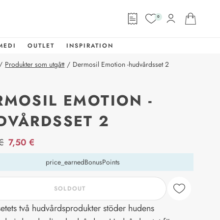
0
MEDI
OUTLET
INSPIRATION
/
Produkter som utgått
/
Dermosil Emotion -hudvårdsset 2
RMOSIL EMOTION -
DVÅRDSSET 2
abel
€
7,50 €
price_earnedBonusPoints
SOLDOUT
setets två hudvårdsprodukter stöder hudens