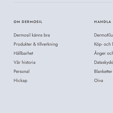
OM DERMOSIL
HANDLA 
Dermosil känns bra
DermoKlu
Produkter & tillverkning
Köp- och l
Hållbarhet
Ånger och 
Vår historia
Dataskydd
Personal
Blanketter 
Hickap
Oiva