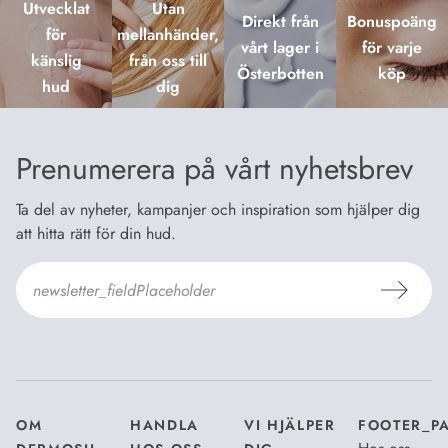
Utvecklat
Utan
Direkt från
Bonuspoäng
för
mellanhänder,
vårt lager i
för varje
känslig
från oss till
Österbotten
köp
hud
dig
Prenumerera på vårt nyhetsbrev
Ta del av nyheter, kampanjer och inspiration som hjälper dig
att hitta rätt för din hud.
Jag godkänner Dermosils
Köp- och leveransvillkor
och
Dataskyddsbeskrivning
.
*
OM
HANDLA
VI HJÄLPER
FOOTER_P