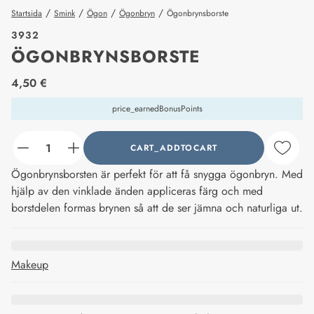
/
/
/
/
Startsida
Smink
Ögon
Ögonbryn
Ögonbrynsborste
3932
ÖGONBRYNSBORSTE
price_label
4,50 €
price_earnedBonusPoints
CART_ADDTOCART
counter_current
Ögonbrynsborsten är perfekt för att få snygga ögonbryn. Med
hjälp av den vinklade änden appliceras färg och med
borstdelen formas brynen så att de ser jämna och naturliga ut.
Makeup