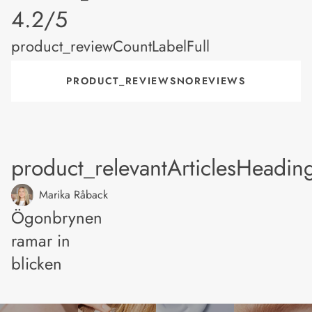
product_rating
4.2/5
product_reviewCountLabelFull
PRODUCT_REVIEWSNOREVIEWS
product_relevantArticlesHeadin
Marika Råback
Ögonbrynen
ramar in
blicken