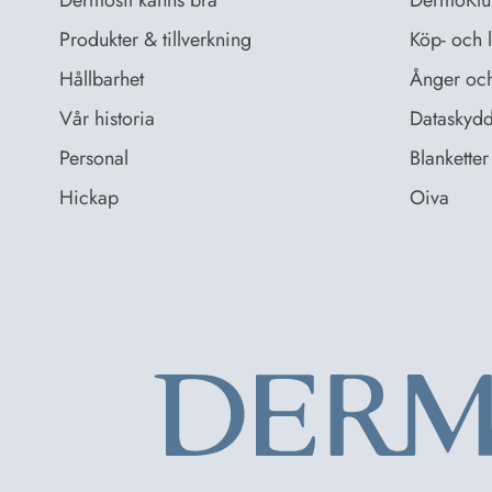
Dermosil känns bra
DermoKlu
Produkter & tillverkning
Köp- och l
Hållbarhet
Ånger och 
Vår historia
Dataskydd
Personal
Blanketter 
Hickap
Oiva