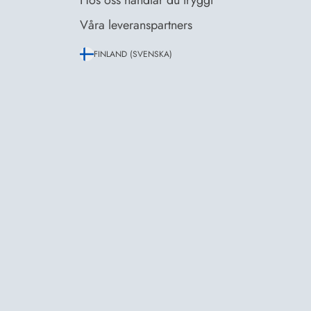
Hos oss handlar du tryggt
Våra leveranspartners
FINLAND (SVENSKA)