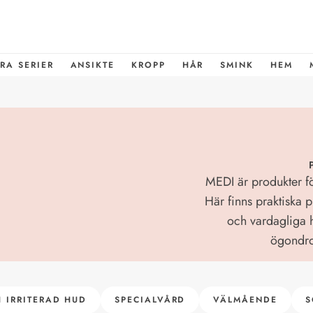
RA SERIER
ANSIKTE
KROPP
HÅR
SMINK
HEM
MEDI är produkter fö
Här finns praktiska p
och vardagliga hu
ögondrop
 IRRITERAD HUD
SPECIALVÅRD
VÄLMÅENDE
S