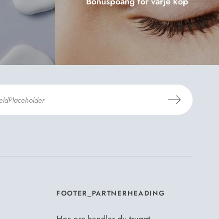
Bonuspoäng för varje köp
er Dermosils
Köp- och leveransvillkor
och
eskrivning
.
*
FOOTER_PARTNERHEADING