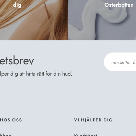
dig
Österbotten
etsbrev
er dig att hitta rätt för din hud.
Jag godkänn
Dataskyddsb
HOS OSS
VI HJÄLPER DIG