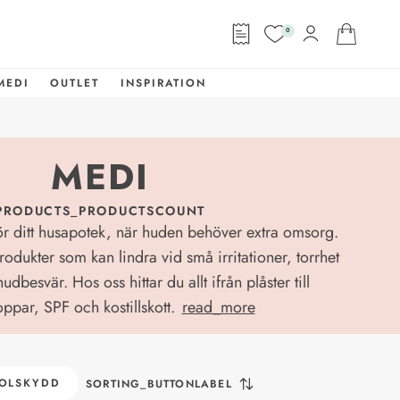
0
MEDI
OUTLET
INSPIRATION
MEDI
PRODUCTS_PRODUCTSCOUNT
r ditt husapotek, när huden behöver extra omsorg.
rodukter som kan lindra vid små irritationer, torrhet
dbesvär. Hos oss hittar du allt ifrån plåster till
par, SPF och kostillskott.
read_more
OLSKYDD
SORTING_BUTTONLABEL