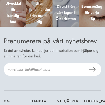
Utvecklat
Utan
Direkt från
Bonuspoäng
för
mellanhänder,
vårt lager i
för varje
känslig
från oss till
Österbotten
köp
hud
dig
Prenumerera på vårt nyhetsbrev
Ta del av nyheter, kampanjer och inspiration som hjälper dig
att hitta rätt för din hud.
Jag godkänner Dermosils
Köp- och leveransvillkor
och
Dataskyddsbeskrivning
.
*
OM
HANDLA
VI HJÄLPER
FOOTER_P