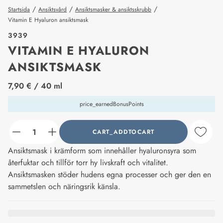
/
/
/
Startsida
Ansiktsvård
Ansiktsmasker & ansiktsskrubb
Vitamin E Hyaluron ansiktsmask
3939
VITAMIN E HYALURON
ANSIKTSMASK
price_label
7,90 €
/ 40 ml
price_earnedBonusPoints
CART_ADDTOCART
counter_current
Ansiktsmask i krämform som innehåller hyaluronsyra som
återfuktar och tillför torr hy livskraft och vitalitet.
Ansiktsmasken stöder hudens egna processer och ger den en
sammetslen och näringsrik känsla.