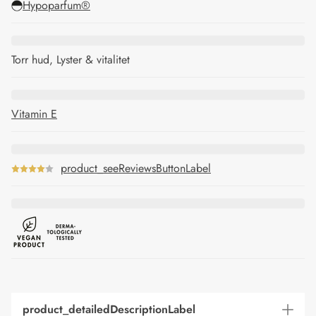
Hypoparfum®
Torr hud, Lyster & vitalitet
Vitamin E
product_seeReviewsButtonLabel
product_detailedDescriptionLabel