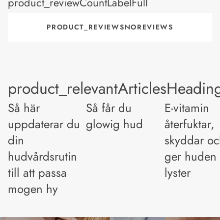
product_reviewCountLabelFull
PRODUCT_REVIEWSNOREVIEWS
product_relevantArticlesHeadin
Så här
Så får du
E-vitamin
uppdaterar du
glowig hud
återfuktar,
din
skyddar oc
hudvårdsrutin
ger huden
till att passa
lyster
mogen hy