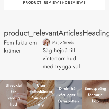
PRODUCT_REVIEWSNOREVIEWS
product_relevantArticlesHeadin
Fem fakta om
Marjo Smeds
Säg hejdå till
krämer
vintertorr hud
med trygga val
Utvecklat
Utan
Direkt från
Bonuspoäng
för
mellanhänder,
vårt lager i
för varje
känslig
från oss till
Österbotten
köp
hud
dig