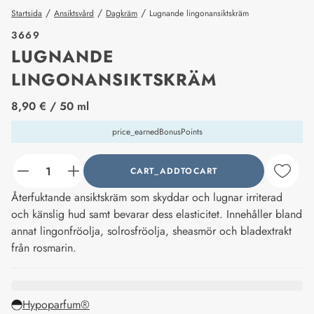
/
/
/
Startsida
Ansiktsvård
Dagkräm
Lugnande lingonansiktskräm
3669
LUGNANDE
LINGONANSIKTSKRÄM
price_label
8,90 €
/ 50 ml
price_earnedBonusPoints
CART_ADDTOCART
counter_current
Återfuktande ansiktskräm som skyddar och lugnar irriterad
och känslig hud samt bevarar dess elasticitet. Innehåller bland
annat lingonfröolja, solrosfröolja, sheasmör och bladextrakt
från rosmarin.
Hypoparfum®