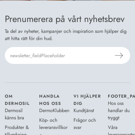
Prenumerera på vårt nyhetsbrev
Ta del av nyheter, kampanjer och inspiration som hjälper dig
att hitta rätt för din hud.
Jag godkänner Dermosils
Köp- och leveransvillkor
och
Dataskyddsbeskrivning
.
*
OM
HANDLA
VI HJÄLPER
FOOTER_P
Hos oss
DERMOSIL
HOS OSS
DIG
Dermosil
DermoKlubben
Kundtjänst
handlar du
känns bra
tryggt
Köp- och
Frågor och
Produkter &
leveransvillkor
svar
Våra
tillverkning
leveranspartn