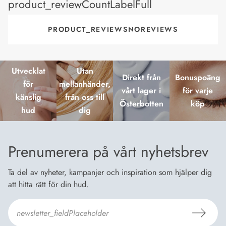
product_reviewCountLabelFull
PRODUCT_REVIEWSNOREVIEWS
Utvecklat
Utan
Direkt från
Bonuspoäng
för
mellanhänder,
vårt lager i
för varje
känslig
från oss till
Österbotten
köp
hud
dig
Prenumerera på vårt nyhetsbrev
Ta del av nyheter, kampanjer och inspiration som hjälper dig
att hitta rätt för din hud.