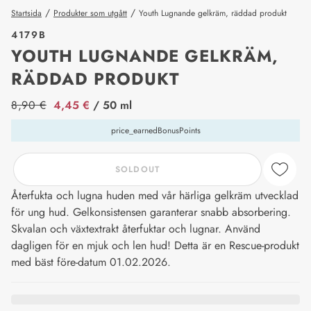
/
/
Startsida
Produkter som utgått
Youth Lugnande gelkräm, räddad produkt
4179B
YOUTH LUGNANDE GELKRÄM,
RÄDDAD PRODUKT
price_label
8,90 €
4,45 €
/ 50 ml
price_earnedBonusPoints
SOLDOUT
Återfukta och lugna huden med vår härliga gelkräm utvecklad
för ung hud. Gelkonsistensen garanterar snabb absorbering.
Skvalan och växtextrakt återfuktar och lugnar. Använd
dagligen för en mjuk och len hud! Detta är en Rescue-produkt
med bäst före-datum 01.02.2026.