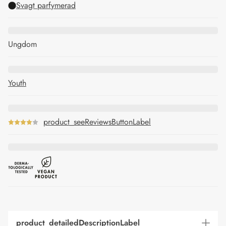
Svagt parfymerad
Ungdom
Youth
product_seeReviewsButtonLabel
product_detailedDescriptionLabel