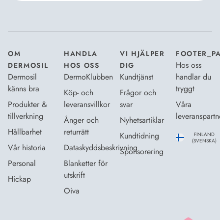
Jag godkänner Dermosils
Köp- och leveransvillkor
och
Dataskyddsbeskrivning
.
*
OM
HANDLA
VI HJÄLPER
FOOTER_P
Hos oss
DERMOSIL
HOS OSS
DIG
Dermosil
DermoKlubben
Kundtjänst
handlar du
känns bra
tryggt
Köp- och
Frågor och
Produkter &
leveransvillkor
svar
Våra
tillverkning
leveranspartn
Ånger och
Nyhetsartiklar
Hållbarhet
returrätt
Kundtidning
FINLAND
(SVENSKA)
Vår historia
Dataskyddsbeskrivning
Sponsorering
Personal
Blanketter för
utskrift
Hickap
Oiva