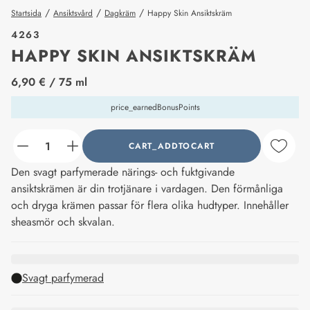
/
/
/
Startsida
Ansiktsvård
Dagkräm
Happy Skin Ansiktskräm
4263
HAPPY SKIN ANSIKTSKRÄM
price_label
6,90 €
/ 75 ml
price_earnedBonusPoints
CART_ADDTOCART
counter_current
Den svagt parfymerade närings- och fuktgivande
ansiktskrämen är din trotjänare i vardagen. Den förmånliga
och dryga krämen passar för flera olika hudtyper. Innehåller
sheasmör och skvalan.
Svagt parfymerad