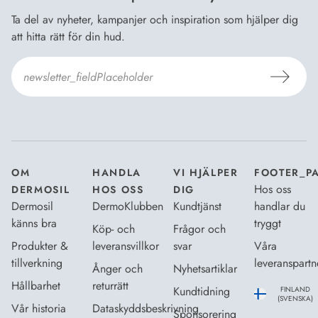
Ta del av nyheter, kampanjer och inspiration som hjälper dig
att hitta rätt för din hud.
Jag godkänner Dermosils
Köp- och leveransvillkor
och
Dataskyddsbeskrivning
.
*
OM
HANDLA
VI HJÄLPER
FOOTER_P
Hos oss
DERMOSIL
HOS OSS
DIG
Dermosil
DermoKlubben
Kundtjänst
handlar du
känns bra
tryggt
Köp- och
Frågor och
Produkter &
leveransvillkor
svar
Våra
tillverkning
leveranspartn
Ånger och
Nyhetsartiklar
Hållbarhet
returrätt
Kundtidning
FINLAND
(SVENSKA)
Vår historia
Dataskyddsbeskrivning
Sponsorering