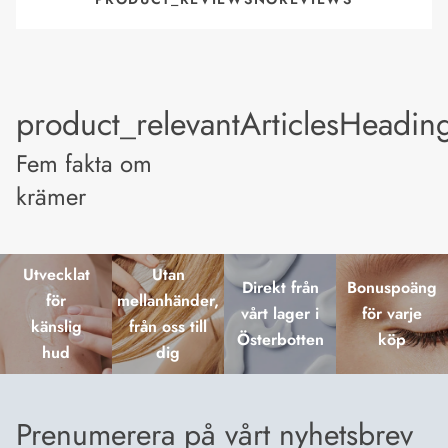
product_relevantArticlesHeadin
Fem fakta om
krämer
Utvecklat
Utan
Direkt från
Bonuspoäng
för
mellanhänder,
vårt lager i
för varje
känslig
från oss till
Österbotten
köp
hud
dig
Prenumerera på vårt nyhetsbrev