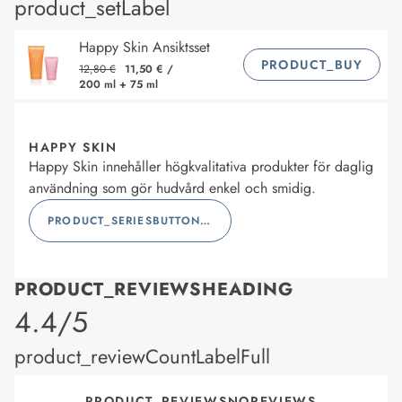
product_setLabel
Happy Skin Ansiktsset
PRODUCT_BUY
12,80 €
11,50 €
/
200 ml + 75 ml
HAPPY SKIN
Happy Skin innehåller högkvalitativa produkter för daglig
användning som gör hudvård enkel och smidig.
PRODUCT_SERIESBUTTONLABEL
PRODUCT_REVIEWSHEADING
product_rating
4.4/5
product_reviewCountLabelFull
PRODUCT_REVIEWSNOREVIEWS