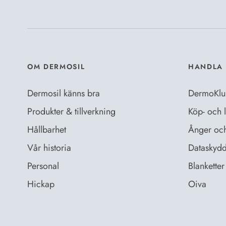
OM DERMOSIL
HANDLA 
Dermosil känns bra
DermoKlu
Produkter & tillverkning
Köp- och l
Hållbarhet
Ånger och 
Vår historia
Dataskydd
Personal
Blanketter 
Hickap
Oiva