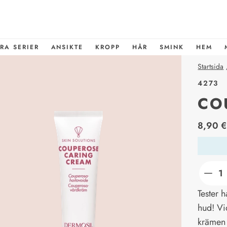
RA SERIER
ANSIKTE
KROPP
HÅR
SMINK
HEM
Startsida
4273
CO
price_l
8,90 €
Tester h
hud! Vi
krämen 