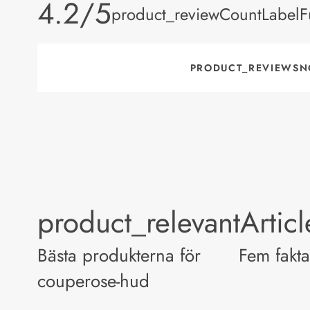
product_rating
4.2/5
product_reviewCountLabelFu
PRODUCT_REVIEWSN
product_relevantArtic
Bästa produkterna för
Fem fakt
couperose-hud