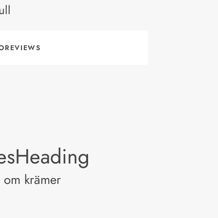
ll
OREVIEWS
lesHeading
a om krämer