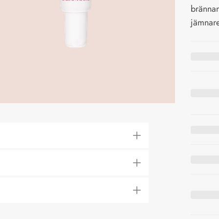
brännan
jämnare