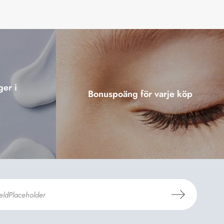
ger i
Bonuspoäng för varje köp
er Dermosils
Köp- och leveransvillkor
och