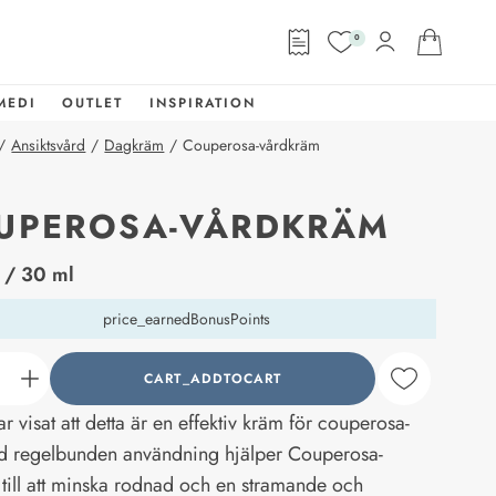
0
MEDI
OUTLET
INSPIRATION
/
Ansiktsvård
/
Dagkräm
/
Couperosa-vårdkräm
UPEROSA-VÅRDKRÄM
abel
/ 30 ml
price_earnedBonusPoints
CART_ADDTOCART
counter_current
ar visat att detta är en effektiv kräm för couperosa-
d regelbunden användning hjälper Couperosa-
till att minska rodnad och en stramande och