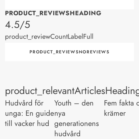
PRODUCT_REVIEWSHEADING
product_rating
4.5/5
product_reviewCountLabelFull
PRODUCT_REVIEWSNOREVIEWS
product_relevantArticlesHeadin
Hudvård för
Youth – den
Fem fakta 
unga: En guide
nya
krämer
till vacker hud
generationens
hudvård