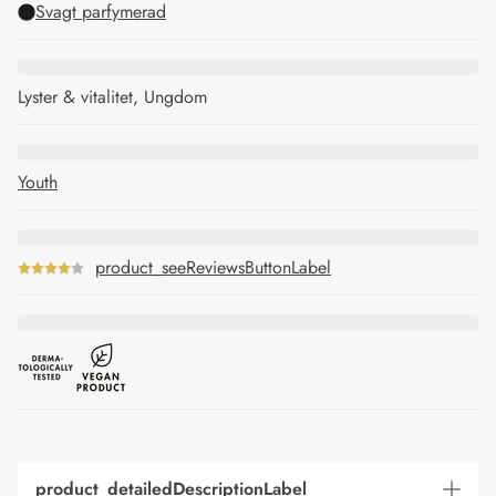
Svagt parfymerad
Lyster & vitalitet, Ungdom
Youth
product_seeReviewsButtonLabel
product_detailedDescriptionLabel