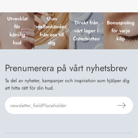
Utvecklat
Utan
Direkt från
Bonuspoäng
för
mellanhänder,
vårt lager i
för varje
känslig
från oss till
Österbotten
köp
hud
dig
Prenumerera på vårt nyhetsbrev
Ta del av nyheter, kampanjer och inspiration som hjälper dig
att hitta rätt för din hud.
Jag godkänner Dermosils
Köp- och leveransvillkor
och
Dataskyddsbeskrivning
.
*