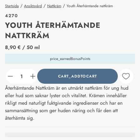
/
/
/
Startsida
Ansiktsvård
Nattkräm
Youth Återhämtande nattkräm
4270
YOUTH ÅTERHÄMTANDE
NATTKRÄM
price_label
8,90 €
/ 50 ml
price_earnedBonusPoints
CART_ADDTOCART
counter_current
Återhämtande Nattkräm är en utmärkt nattkräm för ung hud
eller hud som saknar lyster och vitalitet. Krämen innehåller
rikligt med naturligt fuktgivande ingredienser och har en
sammansättning som ger huden näring och får den att
återhämta sig.