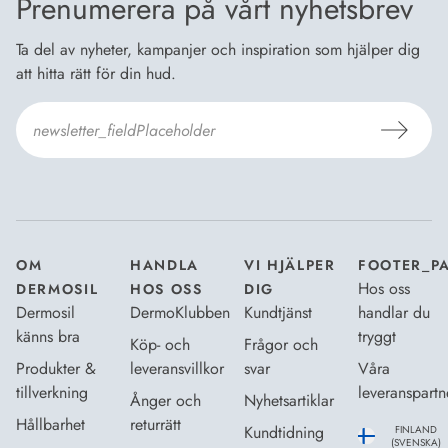
Prenumerera på vårt nyhetsbrev
Ta del av nyheter, kampanjer och inspiration som hjälper dig
att hitta rätt för din hud.
Jag godkänner Dermosils
Köp- och leveransvillkor
och
Dataskyddsbeskrivning
.
*
OM
HANDLA
VI HJÄLPER
FOOTER_P
Hos oss
DERMOSIL
HOS OSS
DIG
Dermosil
DermoKlubben
Kundtjänst
handlar du
känns bra
tryggt
Köp- och
Frågor och
Produkter &
leveransvillkor
svar
Våra
tillverkning
leveranspartn
Ånger och
Nyhetsartiklar
Hållbarhet
returrätt
Kundtidning
FINLAND
(SVENSKA)