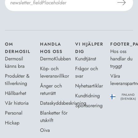
Jag godkänner Dermosils
Köp- och leveransvillkor
och
Dataskyddsbeskrivning
.
*
OM
HANDLA
VI HJÄLPER
FOOTER_P
Hos oss
DERMOSIL
HOS OSS
DIG
Dermosil
DermoKlubben
Kundtjänst
handlar du
känns bra
tryggt
Köp- och
Frågor och
Produkter &
leveransvillkor
svar
Våra
tillverkning
leveranspartn
Ånger och
Nyhetsartiklar
Hållbarhet
returrätt
Kundtidning
FINLAND
(SVENSKA)
Vår historia
Dataskyddsbeskrivning
Sponsorering
Personal
Blanketter för
utskrift
Hickap
Oiva