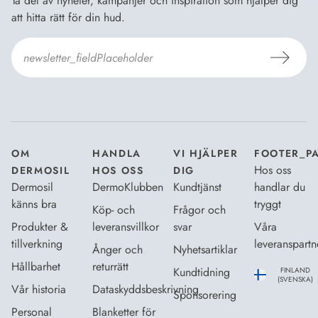
Ta del av nyheter, kampanjer och inspiration som hjälper dig
att hitta rätt för din hud.
Jag godkänner Dermosils
Köp- och leveransvillkor
och
Dataskyddsbeskrivning
.
*
OM
HANDLA
VI HJÄLPER
FOOTER_P
Hos oss
DERMOSIL
HOS OSS
DIG
Dermosil
DermoKlubben
Kundtjänst
handlar du
känns bra
tryggt
Köp- och
Frågor och
Produkter &
leveransvillkor
svar
Våra
tillverkning
leveranspartn
Ånger och
Nyhetsartiklar
Hållbarhet
returrätt
Kundtidning
FINLAND
(SVENSKA)
Vår historia
Dataskyddsbeskrivning
Sponsorering
Personal
Blanketter för