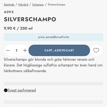
/
/
/
Startsida
Hårvård
Schampo
Silverschampo
4095
SILVERSCHAMPO
price_label
9,90 €
/ 250 ml
price_earnedBonusPoints
CART_ADDTOCART
counter_current
Silverschampo gör blonda och gråa hårtoner renare och
klarare. Det högklassiga sulfatfria schampot tar även hand om
hårbottnens välbefinnande.
Svagt parfymerad