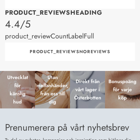
PRODUCT_REVIEWSHEADING
product_rating
4.4/5
product_reviewCountLabelFull
PRODUCT_REVIEWSNOREVIEWS
Utvecklat
Utan
Direkt från
Bonuspoäng
för
mellanhänder,
vårt lager i
för varje
känslig
från oss till
Österbotten
köp
hud
dig
Prenumerera på vårt nyhetsbrev