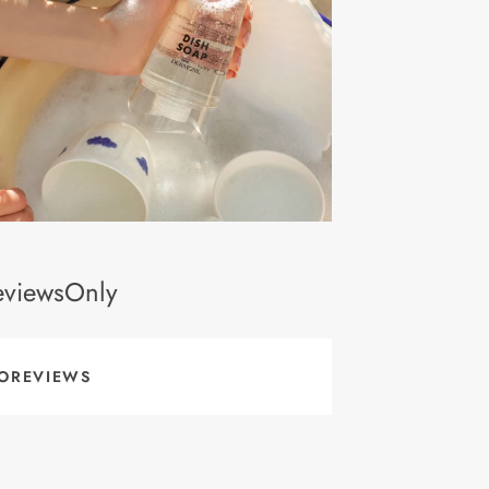
eviewsOnly
OREVIEWS