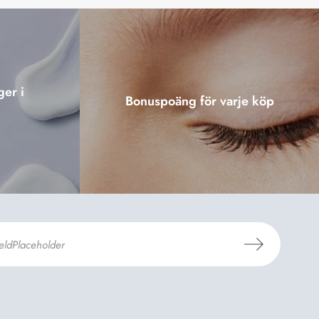
ger i
Bonuspoäng för varje köp
er Dermosils
Köp- och leveransvillkor
och
eskrivning
.
*