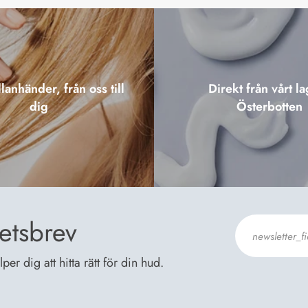
lanhänder, från oss till
Direkt från vårt la
dig
Österbotten
etsbrev
er dig att hitta rätt för din hud.
Jag godkänn
Dataskyddsb