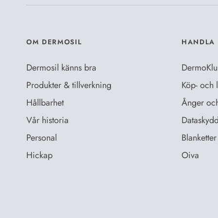
OM DERMOSIL
HANDLA 
Dermosil känns bra
DermoKlu
Produkter & tillverkning
Köp- och l
Hållbarhet
Ånger och 
Vår historia
Dataskydd
Personal
Blanketter 
Hickap
Oiva