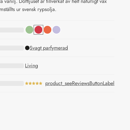
a vanilj. Doftljuset är tillverkat av helt naturligt vax
mställts ur svensk rypsolja.
Svagt parfymerad
Living
product_seeReviewsButtonLabel