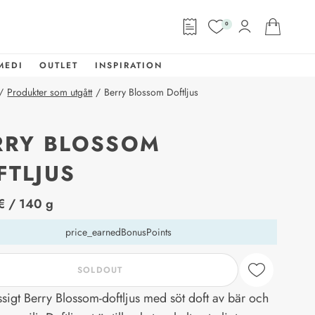
0
MEDI
OUTLET
INSPIRATION
/
Produkter som utgått
/
Berry Blossom Doftljus
RRY BLOSSOM
FTLJUS
abel
€
/ 140 g
price_earnedBonusPoints
SOLDOUT
sigt Berry Blossom-doftljus med söt doft av bär och