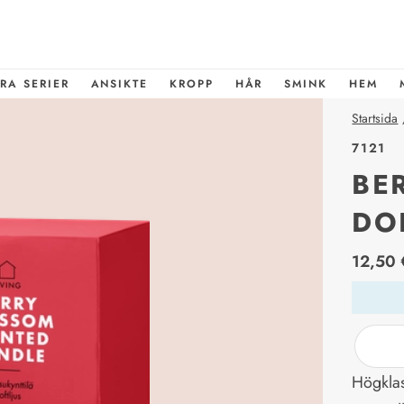
RA SERIER
ANSIKTE
KROPP
HÅR
SMINK
HEM
Startsida
7121
BE
DO
price_l
12,50 
Högklas