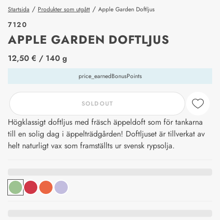
/
/
Startsida
Produkter som utgått
Apple Garden Doftljus
7120
APPLE GARDEN DOFTLJUS
price_label
12,50 €
/ 140 g
price_earnedBonusPoints
SOLDOUT
Högklassigt doftljus med fräsch äppeldoft som för tankarna
till en solig dag i äppelträdgården! Doftljuset är tillverkat av
helt naturligt vax som framställts ur svensk rypsolja.