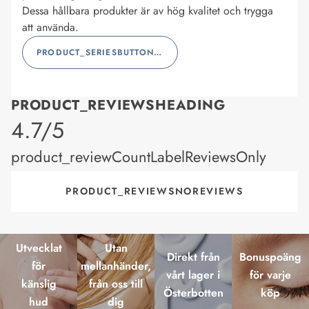
Dessa hållbara produkter är av hög kvalitet och trygga
att använda.
PRODUCT_SERIESBUTTONLABEL
PRODUCT_REVIEWSHEADING
product_rating
4.7/5
product_reviewCountLabelReviewsOnly
PRODUCT_REVIEWSNOREVIEWS
Utvecklat
Utan
Direkt från
Bonuspoäng
för
mellanhänder,
vårt lager i
för varje
känslig
från oss till
Österbotten
köp
hud
dig