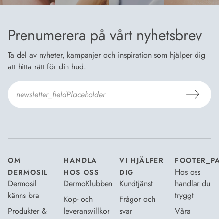
Prenumerera på vårt nyhetsbrev
Ta del av nyheter, kampanjer och inspiration som hjälper dig
att hitta rätt för din hud.
Jag godkänner Dermosils
Köp- och leveransvillkor
och
Dataskyddsbeskrivning
.
*
OM
HANDLA
VI HJÄLPER
FOOTER_P
Hos oss
DERMOSIL
HOS OSS
DIG
Dermosil
DermoKlubben
Kundtjänst
handlar du
känns bra
tryggt
Köp- och
Frågor och
Produkter &
leveransvillkor
svar
Våra