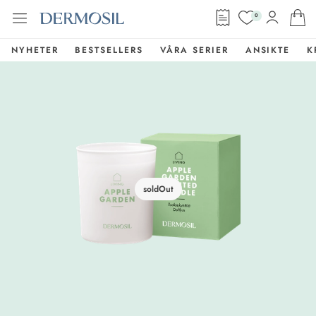
0
NYHETER
BESTSELLERS
VÅRA SERIER
ANSIKTE
K
soldOut