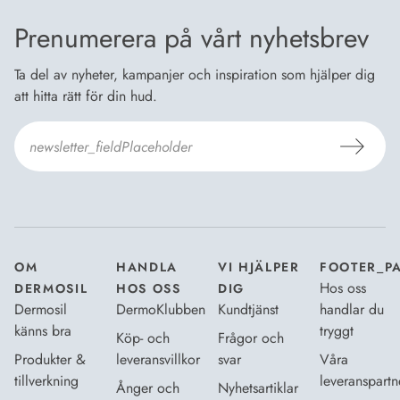
Prenumerera på vårt nyhetsbrev
Ta del av nyheter, kampanjer och inspiration som hjälper dig
att hitta rätt för din hud.
Jag godkänner Dermosils
Köp- och leveransvillkor
och
Dataskyddsbeskrivning
.
*
OM
HANDLA
VI HJÄLPER
FOOTER_P
Hos oss
DERMOSIL
HOS OSS
DIG
Dermosil
DermoKlubben
Kundtjänst
handlar du
känns bra
tryggt
Köp- och
Frågor och
Produkter &
leveransvillkor
svar
Våra
tillverkning
leveranspartn
Ånger och
Nyhetsartiklar