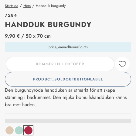
/
/
Startsida
Hem
Handduk burgundy
7284
HANDDUK BURGUNDY
price_label
9,90 €
/ 50 x 70 cm
price_earnedBonusPoints
KOMMER IN I OKTOBER
PRODUCT_SOLDOUTBUTTONLABEL
Den burgundyröda handduken är utmärkt för att skapa
stämning i badrummet. Den mjuka bomullshandduken känns
bra mot huden.