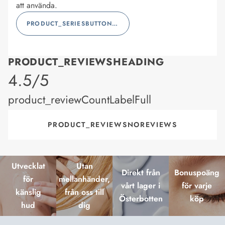
att använda.
PRODUCT_SERIESBUTTONLABEL
PRODUCT_REVIEWSHEADING
product_rating
4.5/5
product_reviewCountLabelFull
PRODUCT_REVIEWSNOREVIEWS
Utvecklat
Utan
Direkt från
Bonuspoäng
för
mellanhänder,
vårt lager i
för varje
känslig
från oss till
Österbotten
köp
hud
dig