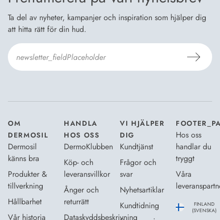
Ta del av nyheter, kampanjer och inspiration som hjälper dig
att hitta rätt för din hud.
Jag godkänner Dermosils
Köp- och leveransvillkor
och
Dataskyddsbeskrivning
.
*
OM
HANDLA
VI HJÄLPER
FOOTER_P
Hos oss
DERMOSIL
HOS OSS
DIG
Dermosil
DermoKlubben
Kundtjänst
handlar du
känns bra
tryggt
Köp- och
Frågor och
Produkter &
leveransvillkor
svar
Våra
tillverkning
leveranspartn
Ånger och
Nyhetsartiklar
Hållbarhet
returrätt
Kundtidning
FINLAND
(SVENSKA)
Vår historia
Dataskyddsbeskrivning