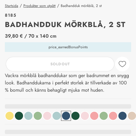
/
/
Startsida
Produkter som utgått
Badhandduk mörkblå, 2 st
8185
BADHANDDUK MÖRKBLÅ, 2 ST
price_label
39,80 €
/ 70 x 140 cm
price_earnedBonusPoints
SOLDOUT
Vackra mörkblå badhanddukar som ger badrummet en snygg
look. Badhanddukarna i perfekt storlek är tillverkade av 100
% bomull och känns behagligt mjuka mot huden.