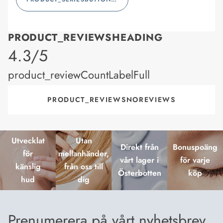
PRODUCT_REVIEWSHEADING
product_rating
4.3/5
product_reviewCountLabelFull
PRODUCT_REVIEWSNOREVIEWS
Utvecklat
Utan
Direkt från
Bonuspoäng
för
mellanhänder,
vårt lager i
för varje
känslig
från oss till
Österbotten
köp
hud
dig
Prenumerera på vårt nyhetsbrev