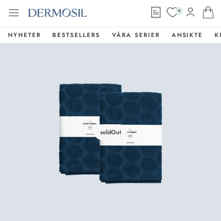
0
NYHETER
BESTSELLERS
VÅRA SERIER
ANSIKTE
K
soldOut