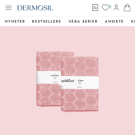
0
NYHETER
BESTSELLERS
VÅRA SERIER
ANSIKTE
K
soldOut