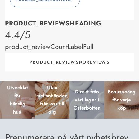
PRODUCT_REVIEWSHEADING
product_rating
4.4/5
product_reviewCountLabelFull
PRODUCT_REVIEWSNOREVIEWS
Utvecklat
Utan
Direkt från
Bonuspoäng
för
mellanhänder,
vårt lager i
för varje
känslig
från oss till
Österbotten
köp
hud
dig
Prenumerera på vårt nyhetsbrev