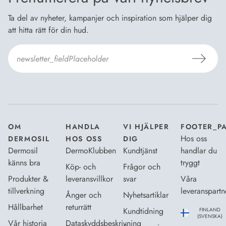
Ta del av nyheter, kampanjer och inspiration som hjälper dig
att hitta rätt för din hud.
Jag godkänner Dermosils
Köp- och leveransvillkor
och
Dataskyddsbeskrivning
.
*
OM
HANDLA
VI HJÄLPER
FOOTER_P
Hos oss
DERMOSIL
HOS OSS
DIG
Dermosil
DermoKlubben
Kundtjänst
handlar du
känns bra
tryggt
Köp- och
Frågor och
Produkter &
leveransvillkor
svar
Våra
tillverkning
leveranspartn
Ånger och
Nyhetsartiklar
Hållbarhet
returrätt
Kundtidning
FINLAND
(SVENSKA)
Vår historia
Dataskyddsbeskrivning