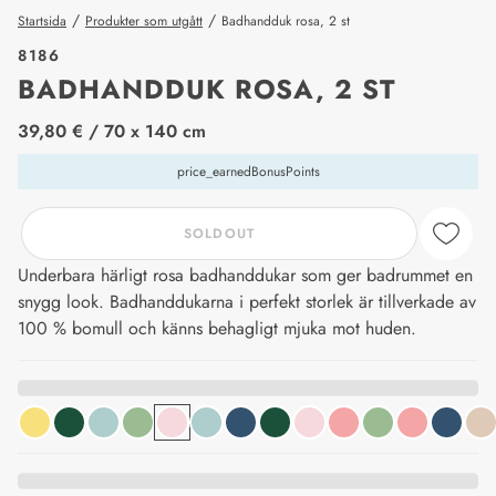
/
/
Startsida
Produkter som utgått
Badhandduk rosa, 2 st
8186
BADHANDDUK ROSA, 2 ST
price_label
39,80 €
/ 70 x 140 cm
price_earnedBonusPoints
SOLDOUT
Underbara härligt rosa badhanddukar som ger badrummet en
snygg look. Badhanddukarna i perfekt storlek är tillverkade av
100 % bomull och känns behagligt mjuka mot huden.