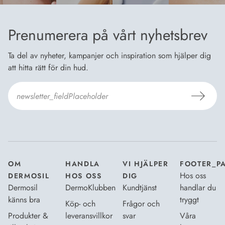
Prenumerera på vårt nyhetsbrev
Ta del av nyheter, kampanjer och inspiration som hjälper dig
att hitta rätt för din hud.
Jag godkänner Dermosils
Köp- och leveransvillkor
och
Dataskyddsbeskrivning
.
*
OM
HANDLA
VI HJÄLPER
FOOTER_P
Hos oss
DERMOSIL
HOS OSS
DIG
Dermosil
DermoKlubben
Kundtjänst
handlar du
känns bra
tryggt
Köp- och
Frågor och
Produkter &
leveransvillkor
svar
Våra