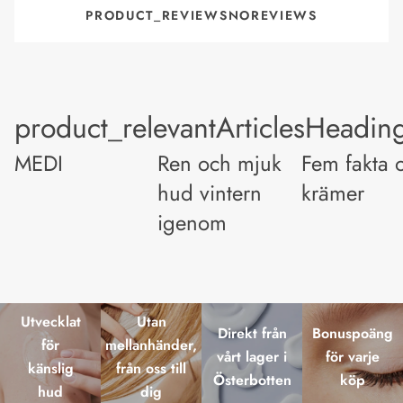
PRODUCT_REVIEWSNOREVIEWS
product_relevantArticlesHeadin
MEDI
Ren och mjuk
Fem fakta 
hud vintern
krämer
igenom
Utvecklat
Utan
Direkt från
Bonuspoäng
för
mellanhänder,
vårt lager i
för varje
känslig
från oss till
Österbotten
köp
hud
dig