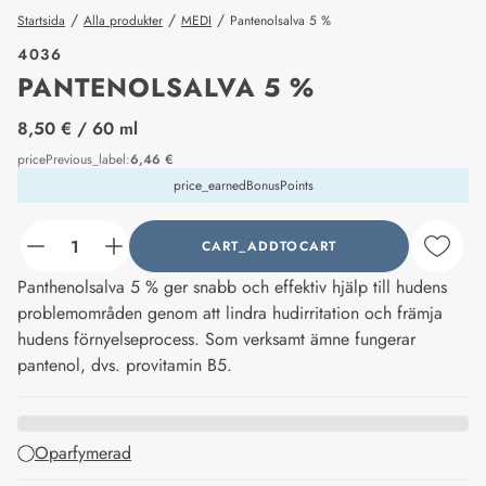
/
/
/
Startsida
Alla produkter
MEDI
Pantenolsalva 5 %
4036
PANTENOLSALVA 5 %
price_label
8,50 €
/ 60 ml
pricePrevious_label
:
6,46 €
price_earnedBonusPoints
CART_ADDTOCART
counter_current
Panthenolsalva 5 % ger snabb och effektiv hjälp till hudens
problemområden genom att lindra hudirritation och främja
hudens förnyelseprocess. Som verksamt ämne fungerar
pantenol, dvs. provitamin B5.
Oparfymerad