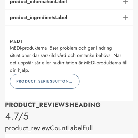
product_informationLabel
product_ingredientsLabel
MEDI
MEDI-produkterna löser problem och ger lindring i
situationer där särskild vård och omtanke behövs. När
det uppstår sår eller hudirritation är MEDI-produkterna till
din hjälp.
PRODUCT_SERIESBUTTONLABEL
PRODUCT_REVIEWSHEADING
product_rating
4.7/5
product_reviewCountLabelFull