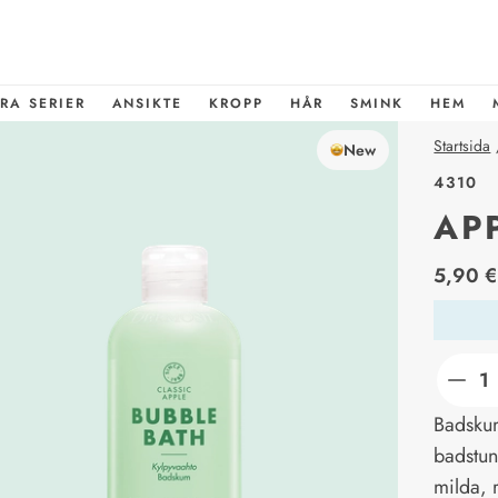
RA SERIER
ANSIKTE
KROPP
HÅR
SMINK
HEM
Startsida
New
4310
AP
price_l
5,90 €
Badskum 
badstun
milda, 