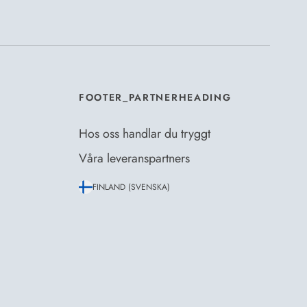
er Dermosils
Köp- och leveransvillkor
och
eskrivning
.
*
FOOTER_PARTNERHEADING
Hos oss handlar du tryggt
Våra leveranspartners
FINLAND (SVENSKA)