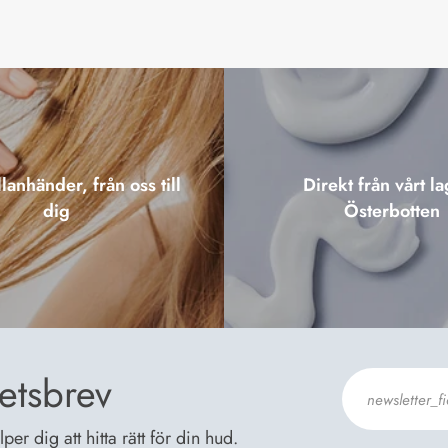
lanhänder, från oss till
Direkt från vårt la
dig
Österbotten
etsbrev
er dig att hitta rätt för din hud.