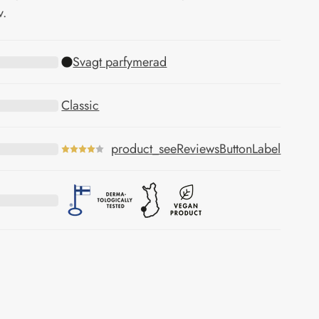
v.
Svagt parfymerad
Classic
product_seeReviewsButtonLabel