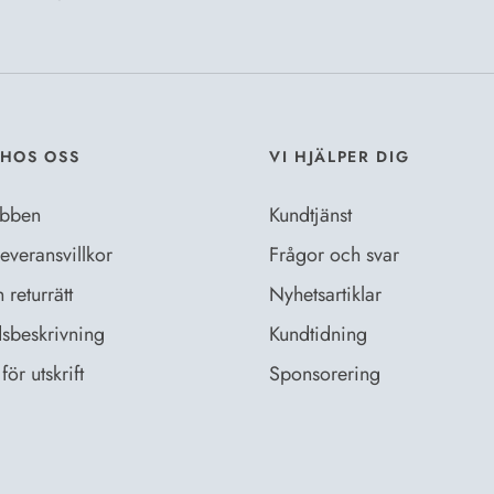
Jag godkänn
Dataskyddsb
HOS OSS
VI HJÄLPER DIG
bben
Kundtjänst
everansvillkor
Frågor och svar
returrätt
Nyhetsartiklar
sbeskrivning
Kundtidning
för utskrift
Sponsorering