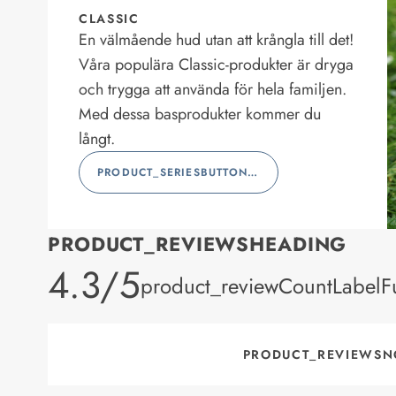
CLASSIC
En välmående hud utan att krångla till det!
Våra populära Classic-produkter är dryga
och trygga att använda för hela familjen.
Med dessa basprodukter kommer du
långt.
PRODUCT_SERIESBUTTONLABEL
PRODUCT_REVIEWSHEADING
product_rating
4.3/5
product_reviewCountLabelFu
PRODUCT_REVIEWSN