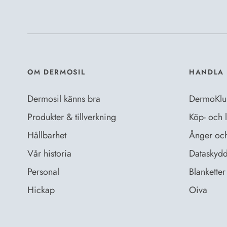
OM DERMOSIL
HANDLA 
Dermosil känns bra
DermoKlu
Produkter & tillverkning
Köp- och l
Hållbarhet
Ånger och 
Vår historia
Dataskydd
Personal
Blanketter 
Hickap
Oiva