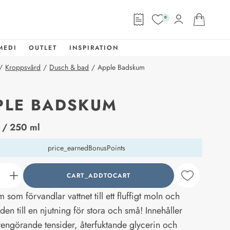
0
MEDI
OUTLET
INSPIRATION
/
Kroppsvård
/
Dusch & bad
/
Apple Badskum
PLE BADSKUM
abel
/ 250 ml
price_earnedBonusPoints
CART_ADDTOCART
counter_current
som förvandlar vattnet till ett fluffigt moln och
den till en njutning för stora och små! Innehåller
rengörande tensider, återfuktande glycerin och