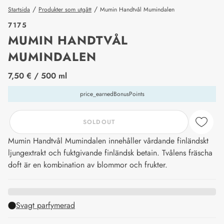
/
/
Startsida
Produkter som utgått
Mumin Handtvål Mumindalen
7175
MUMIN HANDTVÅL
MUMINDALEN
price_label
7,50 €
/ 500 ml
price_earnedBonusPoints
SOLDOUT
Mumin Handtvål Mumindalen innehåller vårdande finländskt
ljungextrakt och fuktgivande finländsk betain. Tvålens fräscha
doft är en kombination av blommor och frukter.
Svagt parfymerad