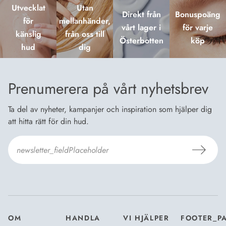
Utvecklat
Utan
Direkt från
Bonuspoäng
för
mellanhänder,
vårt lager i
för varje
känslig
från oss till
Österbotten
köp
hud
dig
Prenumerera på vårt nyhetsbrev
Ta del av nyheter, kampanjer och inspiration som hjälper dig
att hitta rätt för din hud.
Jag godkänner Dermosils
Köp- och leveransvillkor
och
Dataskyddsbeskrivning
.
*
OM
HANDLA
VI HJÄLPER
FOOTER_P