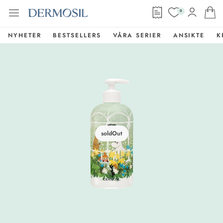
0
NYHETER
BESTSELLERS
VÅRA SERIER
ANSIKTE
K
soldOut