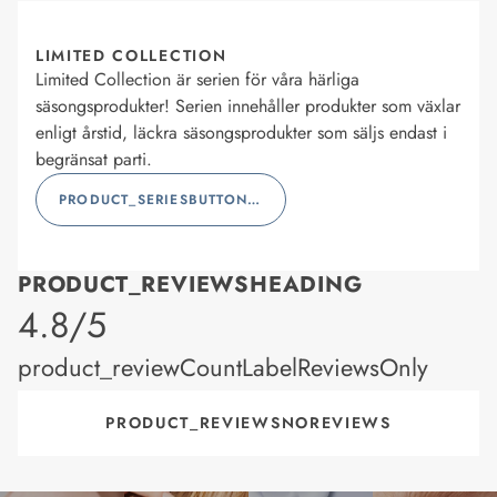
LIMITED COLLECTION
Limited Collection är serien för våra härliga
säsongsprodukter! Serien innehåller produkter som växlar
enligt årstid, läckra säsongsprodukter som säljs endast i
begränsat parti.
PRODUCT_SERIESBUTTONLABEL
PRODUCT_REVIEWSHEADING
product_rating
4.8/5
product_reviewCountLabelReviewsOnly
PRODUCT_REVIEWSNOREVIEWS