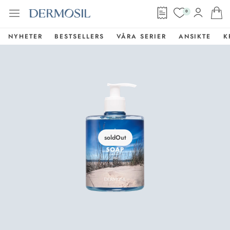
0
NYHETER
BESTSELLERS
VÅRA SERIER
ANSIKTE
K
soldOut