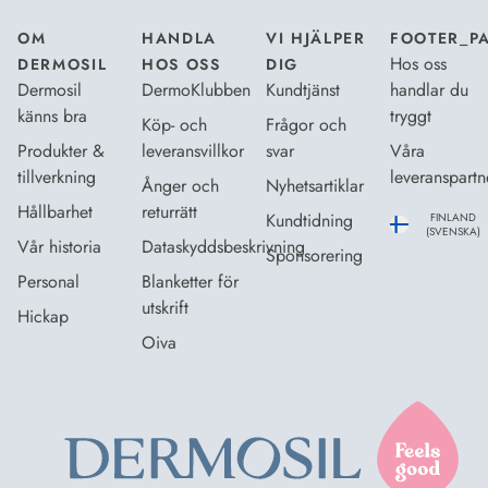
OM
HANDLA
VI HJÄLPER
FOOTER_P
Hos oss
DERMOSIL
HOS OSS
DIG
Dermosil
DermoKlubben
Kundtjänst
handlar du
känns bra
tryggt
Köp- och
Frågor och
Produkter &
leveransvillkor
svar
Våra
tillverkning
leveranspartn
Ånger och
Nyhetsartiklar
Hållbarhet
returrätt
Kundtidning
FINLAND
(SVENSKA)
Vår historia
Dataskyddsbeskrivning
Sponsorering
Personal
Blanketter för
utskrift
Hickap
Oiva