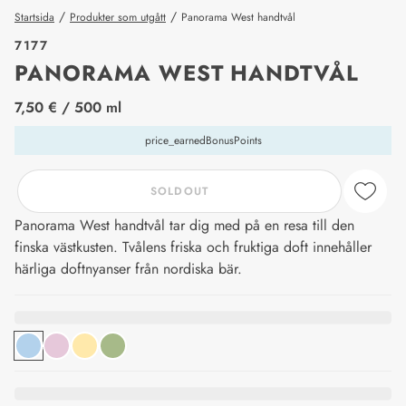
/
/
Startsida
Produkter som utgått
Panorama West handtvål
7177
PANORAMA WEST HANDTVÅL
price_label
7,50 €
/ 500 ml
price_earnedBonusPoints
SOLDOUT
Panorama West handtvål tar dig med på en resa till den
finska västkusten. Tvålens friska och fruktiga doft innehåller
härliga doftnyanser från nordiska bär.