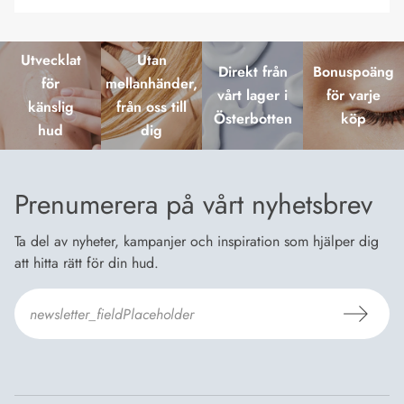
Utvecklat
Utan
Direkt från
Bonuspoäng
för
mellanhänder,
vårt lager i
för varje
känslig
från oss till
Österbotten
köp
hud
dig
Prenumerera på vårt nyhetsbrev
Ta del av nyheter, kampanjer och inspiration som hjälper dig
att hitta rätt för din hud.
Jag godkänner Dermosils
Köp- och leveransvillkor
och
Dataskyddsbeskrivning
.
*