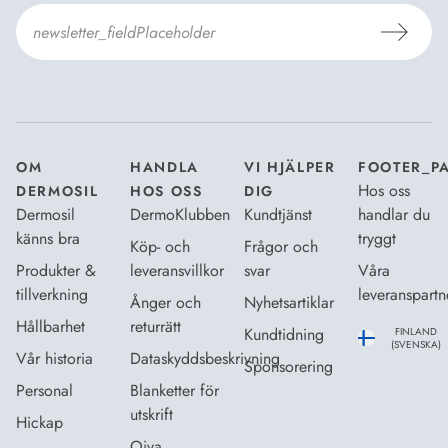
Jag godkänner Dermosils
Köp- och leveransvillkor
och
Dataskyddsbeskrivning
.
*
OM
HANDLA
VI HJÄLPER
FOOTER_P
Hos oss
DERMOSIL
HOS OSS
DIG
Dermosil
DermoKlubben
Kundtjänst
handlar du
känns bra
tryggt
Köp- och
Frågor och
Produkter &
leveransvillkor
svar
Våra
tillverkning
leveranspartn
Ånger och
Nyhetsartiklar
Hållbarhet
returrätt
Kundtidning
FINLAND
(SVENSKA)
Vår historia
Dataskyddsbeskrivning
Sponsorering
Personal
Blanketter för
utskrift
Hickap
Oiva