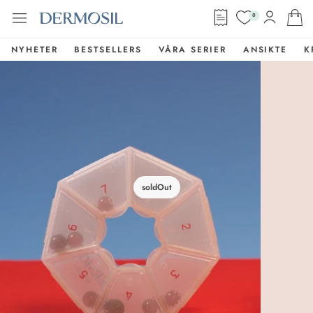
0
NYHETER
BESTSELLERS
VÅRA SERIER
ANSIKTE
K
soldOut