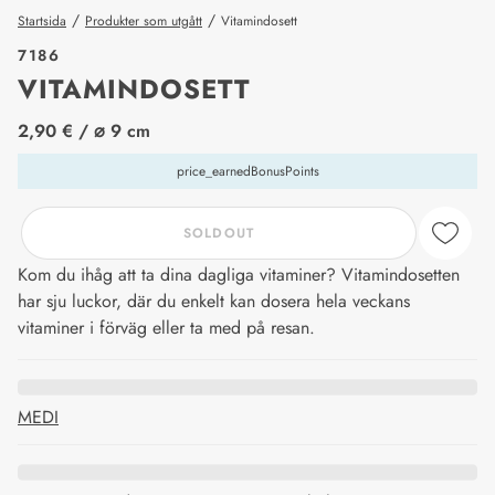
/
/
Startsida
Produkter som utgått
Vitamindosett
7186
VITAMINDOSETT
price_label
2,90 €
/ ⌀ 9 cm
price_earnedBonusPoints
SOLDOUT
Kom du ihåg att ta dina dagliga vitaminer? Vitamindosetten
har sju luckor, där du enkelt kan dosera hela veckans
vitaminer i förväg eller ta med på resan.
MEDI