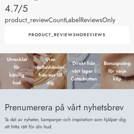
product_rating
4.7/5
product_reviewCountLabelReviewsOnly
PRODUCT_REVIEWSNOREVIEWS
Utvecklat
Utan
Direkt från
Bonuspoäng
för
mellanhänder,
vårt lager i
för varje
känslig
från oss till
Österbotten
köp
hud
dig
Prenumerera på vårt nyhetsbrev
Ta del av nyheter, kampanjer och inspiration som hjälper dig
att hitta rätt för din hud.