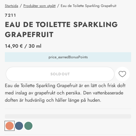
/
/
Startsida
Produkter som utgått
Eau de Toilette Sparkling Grapefruit
7211
EAU DE TOILETTE SPARKLING
GRAPEFRUIT
price_label
14,90 €
/ 30 ml
price_earnedBonusPoints
SOLDOUT
Eau de Toilette Sparkling Grapefruit är en lätt och frisk doft
med inslag av grapefrukt och persika. Den vattenbaserade
doften är hudvänlig och håller länge på huden.