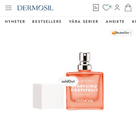
0
NYHETER
BESTSELLERS
VÅRA SERIER
ANSIKTE
K
Bestseller
i
soldOut