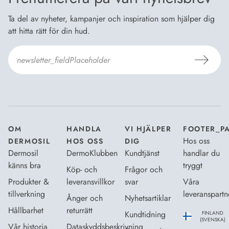
Ta del av nyheter, kampanjer och inspiration som hjälper dig
att hitta rätt för din hud.
Jag godkänner Dermosils
Köp- och leveransvillkor
och
Dataskyddsbeskrivning
.
*
OM
HANDLA
VI HJÄLPER
FOOTER_P
Hos oss
DERMOSIL
HOS OSS
DIG
Dermosil
DermoKlubben
Kundtjänst
handlar du
känns bra
tryggt
Köp- och
Frågor och
Produkter &
leveransvillkor
svar
Våra
tillverkning
leveranspartn
Ånger och
Nyhetsartiklar
Hållbarhet
returrätt
Kundtidning
FINLAND
(SVENSKA)
Vår historia
Dataskyddsbeskrivning