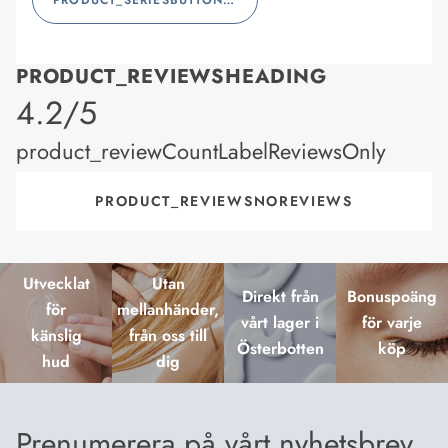
PRODUCT_SERIESBUTTONLABEL
PRODUCT_REVIEWSHEADING
product_rating
4.2/5
product_reviewCountLabelReviewsOnly
PRODUCT_REVIEWSNOREVIEWS
Utvecklat
Utan
Direkt från
Bonuspoäng
för
mellanhänder,
vårt lager i
för varje
känslig
från oss till
Österbotten
köp
hud
dig
Prenumerera på vårt nyhetsbrev