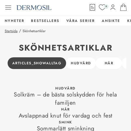
0
NYHETER
BESTSELLERS
VÅRA SERIER
ANSIKTE
K
/
Startsida
Skönhetsartiklar
SKÖNHETSARTIKLAR
ARTICLES_SHOWALLTAG
HUDVÅRD
HÅR
G
HUDVÅRD
Solkräm – de bästa solskydden för hela
familjen
HÅR
Avslappnad knut för vardag och fest
SMINK
Sommarlätt sminkning