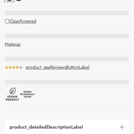
Oparfymerad
Makeup
product_seeReviewsButtonLabel
product_detailedDescriptionLabel