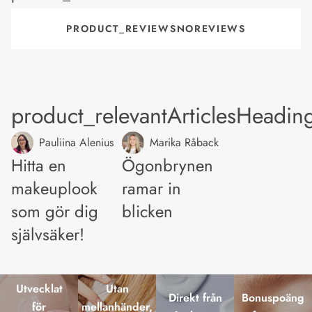
PRODUCT_REVIEWSNOREVIEWS
product_relevantArticlesHeadin
Pauliina Alenius
Marika Råback
Hitta en
Ögonbrynen
makeuplook
ramar in
som gör dig
blicken
självsäker!
Utvecklat
Utan
Direkt från
Bonuspoäng
för
mellanhänder,