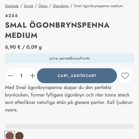
/
/
/
/
Startsida
Smink
Ögon
Ögonbryn
Smal ögonbrynspenna medium
4256
SMAL ÖGONBRYNSPENNA
MEDIUM
price_label
6,90 €
/ 0,09 g
price_earnedBonusPoints
CART_ADDTOCART
counter_current
Med Smal ögonbrynspenna skapar du den perfekta
brynlooken, formar fylligare ögonbryn och ritar tunna streck
som efterliknar naturliga strån på glesare partier. Kall ljusbrun
nyans.