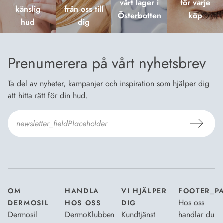
vårt lager i
för varje
känslig
från oss till
Österbotten
köp
hud
dig
Prenumerera på vårt nyhetsbrev
Ta del av nyheter, kampanjer och inspiration som hjälper dig
att hitta rätt för din hud.
Jag godkänner Dermosils
Köp- och leveransvillkor
och
Dataskyddsbeskrivning
.
*
OM
HANDLA
VI HJÄLPER
FOOTER_P
Hos oss
DERMOSIL
HOS OSS
DIG
Dermosil
DermoKlubben
Kundtjänst
handlar du