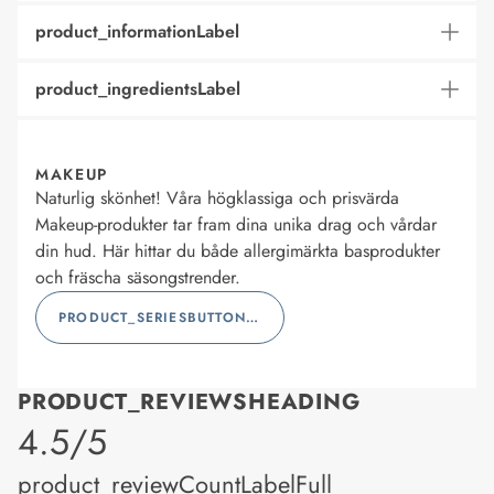
product_informationLabel
product_ingredientsLabel
MAKEUP
Naturlig skönhet! Våra högklassiga och prisvärda
Makeup-produkter tar fram dina unika drag och vårdar
din hud. Här hittar du både allergimärkta basprodukter
och fräscha säsongstrender.
PRODUCT_SERIESBUTTONLABEL
PRODUCT_REVIEWSHEADING
product_rating
4.5/5
product_reviewCountLabelFull