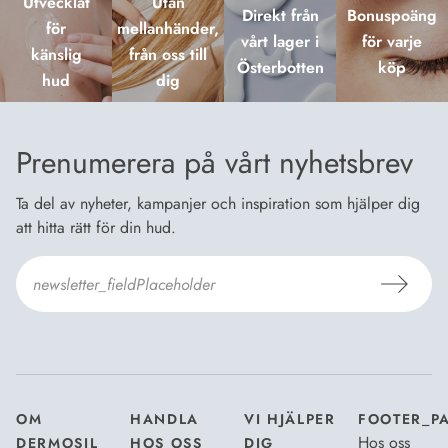
Utvecklat
Utan
Direkt från
Bonuspoäng
för
mellanhänder,
vårt lager i
för varje
känslig
från oss till
Österbotten
köp
hud
dig
Prenumerera på vårt nyhetsbrev
Ta del av nyheter, kampanjer och inspiration som hjälper dig
att hitta rätt för din hud.
Jag godkänner Dermosils
Köp- och leveransvillkor
och
Dataskyddsbeskrivning
.
*
OM
HANDLA
VI HJÄLPER
FOOTER_P
Hos oss
DERMOSIL
HOS OSS
DIG