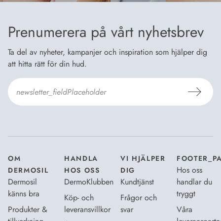
Prenumerera på vårt nyhetsbrev
Ta del av nyheter, kampanjer och inspiration som hjälper dig
att hitta rätt för din hud.
Jag godkänner Dermosils
Köp- och leveransvillkor
och
Dataskyddsbeskrivning
.
*
OM
HANDLA
VI HJÄLPER
FOOTER_P
Hos oss
DERMOSIL
HOS OSS
DIG
Dermosil
DermoKlubben
Kundtjänst
handlar du
känns bra
tryggt
Köp- och
Frågor och
Produkter &
leveransvillkor
svar
Våra