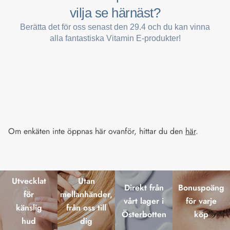
Om enkäten inte öppnas här ovanför, hittar du den
här
.
Utvecklat
Utan
Direkt från
Bonuspoäng
för
mellanhänder,
vårt lager i
för varje
känslig
från oss till
Österbotten
köp
hud
dig