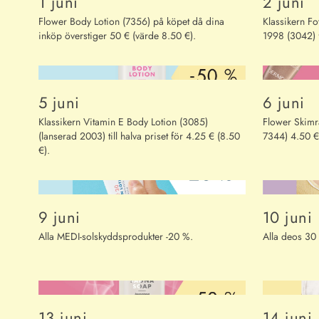
1 juni
2 juni
Flower Body Lotion (7356) på köpet då dina
Klassikern F
inköp överstiger 50 € (värde 8.50 €).
1998 (3042) f
5 juni
6 juni
Klassikern Vitamin E Body Lotion (3085)
Flower Skim
(lanserad 2003) till halva priset för 4.25 € (8.50
7344) 4.50 €/
€).
9 juni
10 juni
Alla MEDI-solskyddsprodukter -20 %.
Alla deos 30
13 juni
14 juni