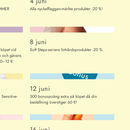
4 juni
UMMER
Alla nyckelflaggan-märkta produkter -20 %!
8 juni
köpet vid
Soft Steps-seriens fotvårdsprodukter -20 %.
n och gåvans
50–12 €.
12 juni
 Sensitive-
500 bonuspoäng extra på köpet då din
beställning överstiger 60 €!
16 juni