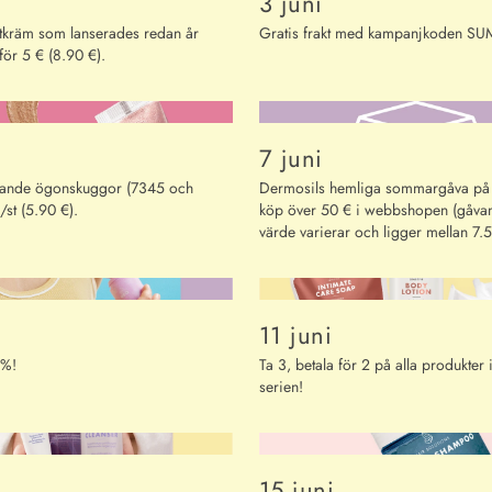
3 juni
otkräm som lanserades redan år
Gratis frakt med kampanjkoden S
ör 5 € (8.90 €).
7 juni
rande ögonskuggor (7345 och
Dermosils hemliga sommargåva på 
st (5.90 €).
köp över 50 € i webbshopen (gåva
värde varierar och ligger mellan 7.
11 juni
 %!
Ta 3, betala för 2 på alla produkter i
serien!
15 juni