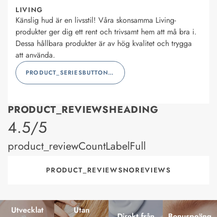
LIVING
Känslig hud är en livsstil! Våra skonsamma Living-
produkter ger dig ett rent och trivsamt hem att må bra i.
Dessa hållbara produkter är av hög kvalitet och trygga
att använda.
PRODUCT_SERIESBUTTONLABEL
PRODUCT_REVIEWSHEADING
product_rating
4.5/5
product_reviewCountLabelFull
PRODUCT_REVIEWSNOREVIEWS
Utvecklat
Utan
Direkt från
Bonuspoäng