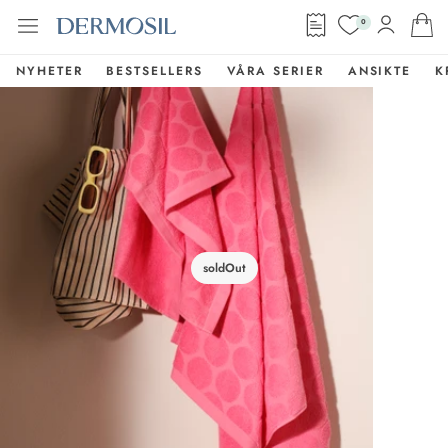
0
NYHETER
BESTSELLERS
VÅRA SERIER
ANSIKTE
K
soldOut