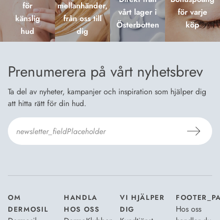
för
mellanhänder,
vårt lager i
för varje
känslig
från oss till
Österbotten
köp
hud
dig
Prenumerera på vårt nyhetsbrev
Ta del av nyheter, kampanjer och inspiration som hjälper dig
att hitta rätt för din hud.
Jag godkänner Dermosils
Köp- och leveransvillkor
och
Dataskyddsbeskrivning
.
*
OM
HANDLA
VI HJÄLPER
FOOTER_P
Hos oss
DERMOSIL
HOS OSS
DIG