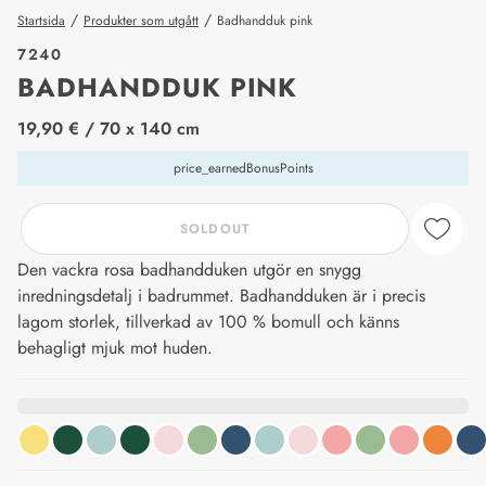
/
/
Startsida
Produkter som utgått
Badhandduk pink
7240
BADHANDDUK PINK
price_label
19,90 €
/ 70 x 140 cm
price_earnedBonusPoints
SOLDOUT
Den vackra rosa badhandduken utgör en snygg
inredningsdetalj i badrummet. Badhandduken är i precis
lagom storlek, tillverkad av 100 % bomull och känns
behagligt mjuk mot huden.